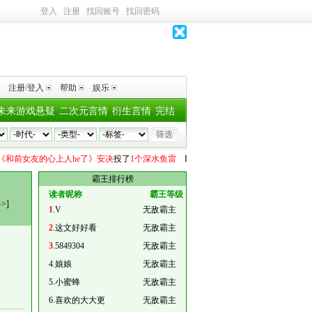
登入
注册
找回账号
找回密码
注册/登入
帮助
娱乐
未来游戏悬疑
二次元言情
衍生言情
完结
和前女友的心上人he了》安决
投了
1个深水鱼雷
L.
向
《和前女友的心上人he了》安决
霸王排行榜
读者昵称
霸王等级
>]
1
.
V
无敌霸主
2
.
这文好好看
无敌霸主
3
.
5849304
无敌霸主
4
.
娘娘
无敌霸主
5
.
小蜜蜂
无敌霸主
6
.
喜欢的大大更
无敌霸主