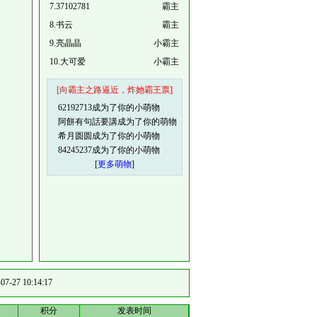
7
.
37102781
霸主
8
.
书云
霸主
9
.
亮晶晶
小霸主
10
.
大可爱
小霸主
[向霸主之路逼近，炸她霸王票]
62192713
成为了你的小萌物
阿餅有句話要講
成为了你的萌物
希月圆圆
成为了你的小萌物
84245237
成为了你的小萌物
[
更多萌物
]
07-27 10:14:17
积分
发表时间