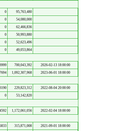
0
95,763,480
0
54,080,000
0
62,466,836
0
50,993,880
0
52,623,496
0
49,053,864
3999
700,043,392
2026-02-13 18:00:00
7694
1,092,307,968
2023-06-01 18:00:00
3190
229,823,312
2022-08-04 20:00:00
0
53,142,820
4592
1,172,061,056
2022-02-04 18:00:00
6833
315,871,008
2021-09-01 18:00:00