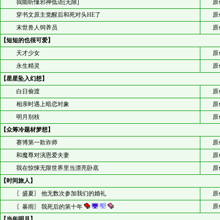
我能听懂邪神低语[无限]
原
穿书文原主觉醒后和死对头HE了
原
末世兽人饲养员
原
【短短的也很可爱】
天才少女
原
永生精灵
原
【星星坠入幻想】
白日偷渡
原
相亲时遇上暗恋对象
原
明月别枝
原
【众筹冷题材梦想】
赛博第一欺诈师
原
和魔尊对演恩爱夫妻
原
我在惊悚无限世界里当漂亮卧底
原
【时间旅人】
〖盛夏〗 他无数次参加我们的婚礼
原
原
〖暴雨〗 我死后的第十年
【当年明月】