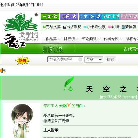
北京时间 26年8月9日 18:11
完结文库
出版影视
小书喵悦读
论坛
繁体版
作品库
排行榜
评论频道
作者专区
版权专
古代言
天空
【http://
2814268
.jjwxc.net
专栏主人
云炽
的自白：
爱意像云一样炽热。
微博@晋江云炽
主人告示
体型差|年龄差|团宠|男追女|纯爱战士|不同题材来回跳跃