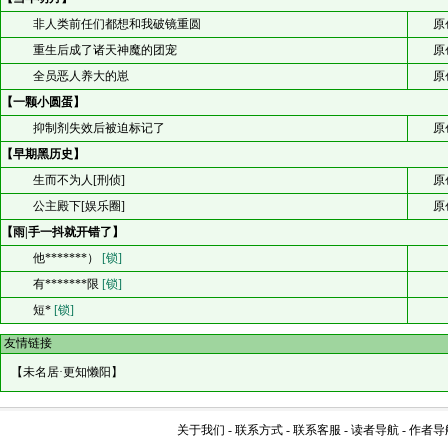
非人类前任们都想和我破镜重圆
原
重生后成了诸天神魔的团宠
原
全员恶人养大的崽
原
【一颗小圆蛋】
抑制剂失效后被迫标记了
原
【早期黑历史】
生而不为人[刑侦]
原
公主殿下[娱乐圈]
原
【雨|手一抖就开错了】
他*******）
[锁]
有*******限
[锁]
短*
[锁]
友情链接
【
未名居·更知懒阳
】
关于我们
-
联系方式
-
联系客服
-
读者导航
-
作者导