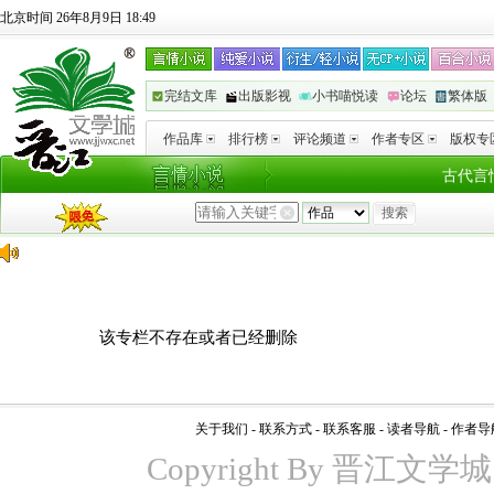
北京时间 26年8月9日 18:49
完结文库
出版影视
小书喵悦读
论坛
繁体版
作品库
排行榜
评论频道
作者专区
版权专
古代言
该专栏不存在或者已经删除
关于我们
-
联系方式
-
联系客服
-
读者导航
-
作者导
Copyright By 晋江文学城 www