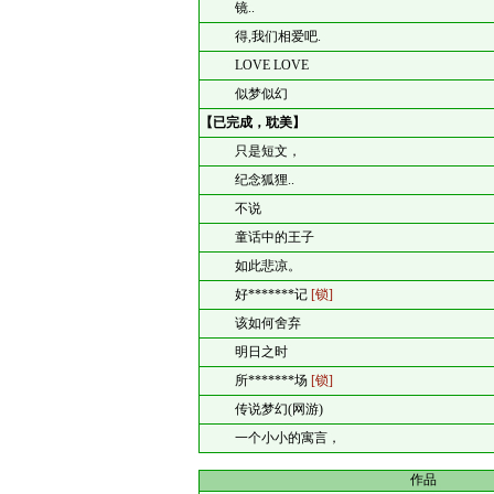
镜..
得,我们相爱吧.
LOVE LOVE
似梦似幻
【已完成，耽美】
只是短文，
纪念狐狸..
不说
童话中的王子
如此悲凉。
好*******记
[锁]
该如何舍弃
明日之时
所*******场
[锁]
传说梦幻(网游)
一个小小的寓言，
作品