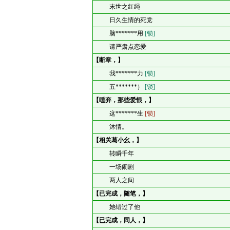
末世之红绳
日久生情的死党
脑*******用
[锁]
请严肃点恋爱
【断章，】
我*******力
[锁]
五*******）
[锁]
【唾弃，那些爱恨，】
这*******生
[锁]
沐情。
【相关葛小幺，】
转瞬千年
一场闹剧
两人之间
【已完成，随笔，】
她错过了他
【已完成，同人，】