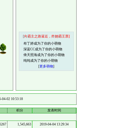
[向霸主之路逼近，炸她霸王票]
布丁婷
成为了你的小萌物
深蓝CC
成为了你的小萌物
倚天照海
成为了你的小萌物
纯纯
成为了你的小萌物
[
更多萌物
]
5-04-02 10:53:18
积分
发表时间
6267
1,545,663
2019-04-04 13:29:34