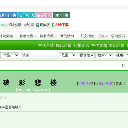
小书喵悦读
论坛
繁体版
APP下载
评论频道
作者专区
版权专区
新闻活动
征文活动
充值
求助投诉
古代言情
现代言情
幻想现言
古代穿越
奇幻言情
口口口
破影悲楼
[
空投月石
] [
收藏此作者
]
[更多>]
【http://
110191
.jjwxc.net】
自白：
故事是否继续？