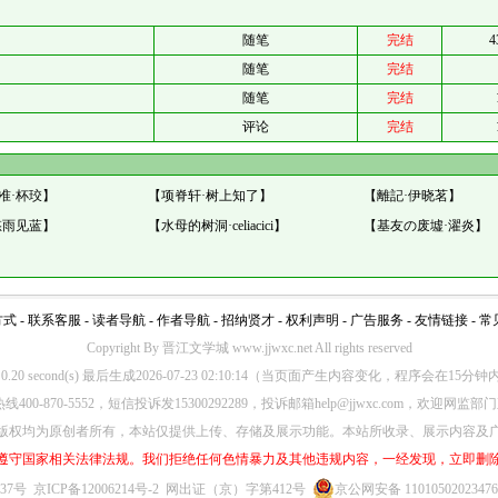
随笔
完结
4
随笔
完结
随笔
完结
评论
完结
准·杯珓
】
【
项脊轩·树上知了
】
【
離記·伊晓茗
】
悠雨见蓝
】
【
水母的树洞·celiacici
】
【
基友の废墟·濯炎
】
方式
-
联系客服
-
读者导航
-
作者导航
-
招纳贤才
-
权利声明
-
广告服务
-
友情链接
-
常
Copyright By 晋江文学城 www.jjwxc.net All rights reserved
d in 0.20 second(s) 最后生成2026-07-23 02:10:14（当页面产生内容变化，程序会在1
00-870-5552，短信投诉发15300292289，投诉邮箱help@jjwxc.com，欢迎
版权均为原创者所有，本站仅提供上传、存储及展示功能。本站所收录、展示内容及
遵守国家相关法律法规。我们拒绝任何色情暴力及其他违规内容，一经发现，立即删
637号
京ICP备12006214号-2
网出证（京）字第412号
京公网安备 1101050202347