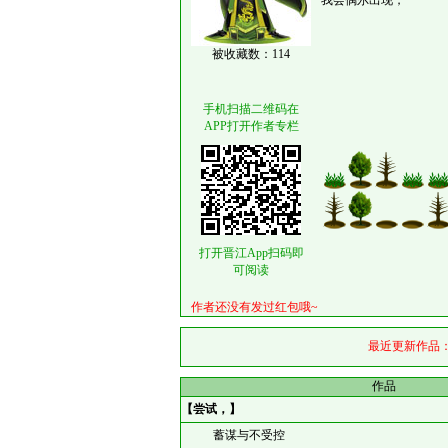
被收藏数：114
手机扫描二维码在
APP打开作者专栏
打开晋江App扫码即
可阅读
作者还没有发过红包哦~
最近更新作品
作品
【尝试，】
蓄谋与不受控