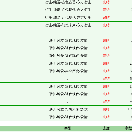
衍生-纯爱-古色古香-东方衍生
完结
衍生-纯爱-近代现代-东方衍生
完结
衍生-纯爱-近代现代-东方衍生
完结
衍生-纯爱-幻想未来-东方衍生
完结
原创-纯爱-近代现代-爱情
完结
原创-纯爱-近代现代-爱情
完结
原创-纯爱-近代现代-爱情
完结
原创-纯爱-近代现代-爱情
完结
2
原创-纯爱-架空历史-爱情
完结
3
/
完结
1
原创-纯爱-近代现代-爱情
完结
1
原创-纯爱-近代现代-爱情
完结
/
完结
3
原创-纯爱-幻想未来-游戏
完结
18
原创-纯爱-近代现代-爱情
完结
类型
进度
字数