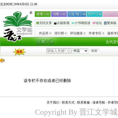
北京时间 26年8月6日 22:48
完结文库
出版影视
小书喵悦读
论坛
繁体版
作品库
排行榜
评论频道
作者专区
版权专
古代言
该专栏不存在或者已经删除
关于我们
-
联系方式
-
联系客服
-
读者导航
-
作者导
Copyright By 晋江文学城 www