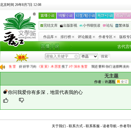
北京时间 26年8月7日 12:08
完结文库
出版影视
小书喵悦读
论坛
繁体版
作品库
排行榜
评论频道
作者专区
版权专
古代言
个深水鱼雷
好好学习
向
《某某》木苏里
投了
2个深水鱼雷
我还要和你们这群网友
向
《
无主题
作者：
许愿瓶
你问我爱你有多深，地雷代表我的心
关于我们
-
联系方式
-
联系客服
-
读者导航
-
作者导