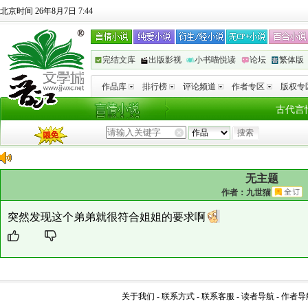
北京时间 26年8月7日 7:44
完结文库
出版影视
小书喵悦读
论坛
繁体版
作品库
排行榜
评论频道
作者专区
版权专
古代言
无主题
作者：
九世猫
突然发现这个弟弟就很符合姐姐的要求啊
关于我们
-
联系方式
-
联系客服
-
读者导航
-
作者导