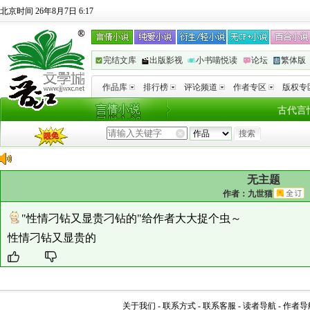
北京时间 26年8月7日 6:17
完结文库
出版影视
小书喵悦读
论坛
繁体版
作品库
排行榜
评论频道
作者专区
版权专
古代言
无主题
作者：
九世猫
"性情刁钻又显贵刁钻的"给作者大大捉个虫～
性情刁钻又显贵的
关于我们
-
联系方式
-
联系客服
-
读者导航
-
作者导