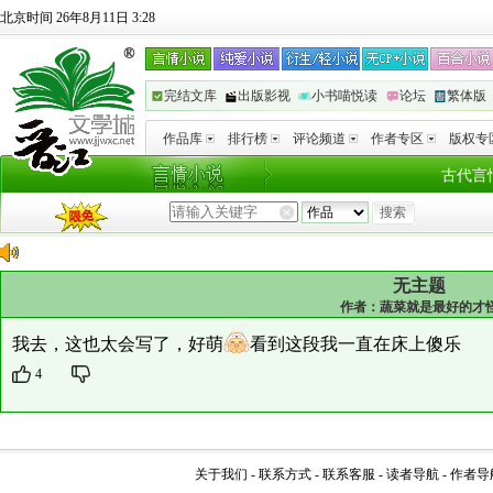
北京时间 26年8月11日 3:28
完结文库
出版影视
小书喵悦读
论坛
繁体版
作品库
排行榜
评论频道
作者专区
版权专
古代言
无主题
作者：
蔬菜就是最好的才
我去，这也太会写了，好萌
看到这段我一直在床上傻乐
4
关于我们
-
联系方式
-
联系客服
-
读者导航
-
作者导