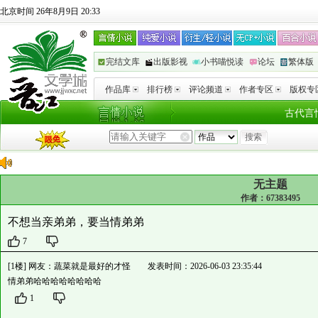
北京时间 26年8月9日 20:33
完结文库
出版影视
小书喵悦读
论坛
繁体版
作品库
排行榜
评论频道
作者专区
版权专
古代言
无主题
作者：
67383495
不想当亲弟弟，要当情弟弟
7
[1楼] 网友：蔬菜就是最好的才怪 发表时间：2026-06-03 23:35:44
情弟弟哈哈哈哈哈哈哈哈
1