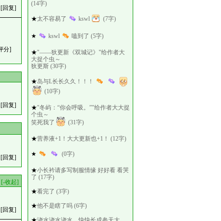
(14字)
[回复]
★
太不容易了
kswl
(7字)
★
kswl
嗑到了 (5字)
评分]
★
"——狄更新《双城记》"给作者大
大捉个虫～
狄更斯 (30字)
★
岛与L长长久久！！！
(10字)
[回复]
★
"冬屿：“你会呼吸。”"给作者大大捉
个虫～
笑死我了
(31字)
★
营养液+1！大大更新也+1！ (12字)
★
(0字)
[回复]
★
小长衿请多写制服情缘 好好看 看哭
了 (17字)
[-收起]
★
看完了 (3字)
★
他不是瞎了吗 (6字)
[回复]
★
浇水浇水浇水，快快长成参天大