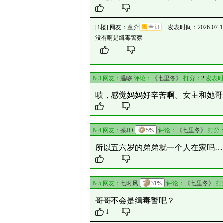
[1楼] 网友：
童介
发表时间：2026-07-19 0
没有啊是缉毒警察
№3 网友：
温哆
评论：
《七里冬》
打分：
2
发表时间
啧，感觉妈妈好辛苦啊。女主和她哥
№4 网友：
茶JO
5%
评论：
《七里冬》
打分
所以五六岁的弟弟就一个人在家吗…
№5 网友：
七时风
31%
评论：
《七里冬》
打
哥哥不会是缉毒警吧？
1