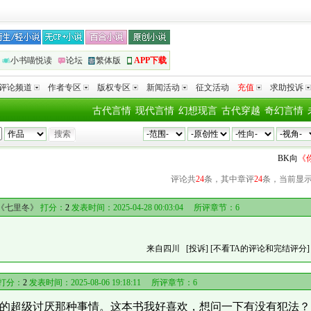
小书喵悦读
论坛
繁体版
APP下载
评论频道
作者专区
版权专区
新闻活动
征文活动
充值
求助投诉
古代言情
现代言情
幻想现言
古代穿越
奇幻言情
BK
向
《你老
评论共
24
条，其中章评
24
条，当前显
《七里冬》
打分：
2
发表时间：2025-04-28 00:03:04 所评章节：
6
来自四川
[投诉]
[不看TA的评论和完结评分]
打分：
2
发表时间：2025-08-06 19:18:11 所评章节：
6
的超级讨厌那种事情。这本书我好喜欢，想问一下有没有犯法？