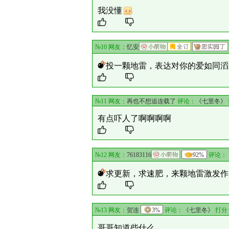
我没懂
№10 网友：
忆安
投一颗地雷，表达对你的爱如同滔
№11 网友：
再也不想追连载了
评论：
《七里冬》
有点吓人了啊啊啊啊
№12 网友：
76183116
92%
评论：
求更新，求速肥，来颗地雷激发作
№13 网友：
贺连
3%
评论：
《七里冬》
打分
哥哥知道些什么