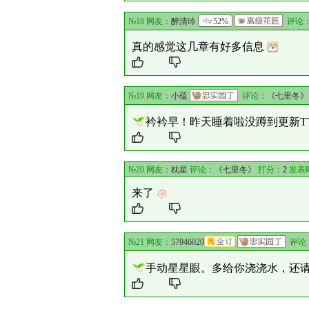
№18 网友：
醉清吟
52%
评论
真的感觉这几章有好多信息
№19 网友：
小蕴
评论：
《七里冬》
衿衿早！昨天睡着啦没蹲到更新T
№20 网友：
枕星
评论：
《七里冬》
打分：
2
发表时间
来了
№21 网友：
57946020
评论
手动星星眼。多给你浇浇水，还