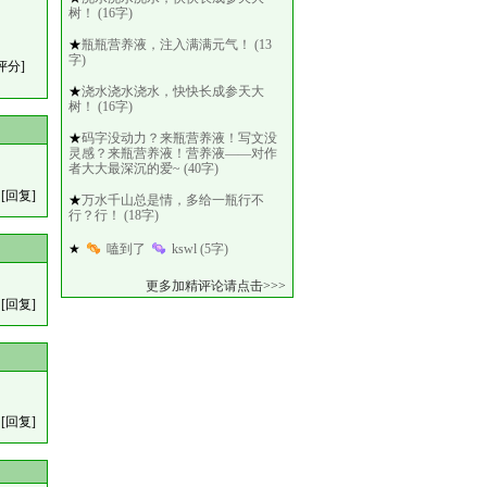
树！ (16字)
★
瓶瓶营养液，注入满满元气！ (13
字)
评分]
★
浇水浇水浇水，快快长成参天大
树！ (16字)
★
码字没动力？来瓶营养液！写文没
灵感？来瓶营养液！营养液——对作
者大大最深沉的爱~ (40字)
[回复]
★
万水千山总是情，多给一瓶行不
行？行！ (18字)
★
嗑到了
kswl (5字)
更多加精评论请点击>>>
[回复]
[回复]