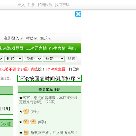
登入
注册
找回账号
找回密码
注册/登入
帮助
娱乐
未来游戏悬疑
二次元言情
衍生言情
完结
婆不要你了喔》青绒
投了
1个深水鱼雷
抒已
向
《悬日》稚楚
投了
1个深水鱼雷
用什
示第
1
页。
作者加精评论
★
客官，您点的营养液，本店接受以
更新来付款哦。 (22字)
[回复]
★
(0字)
★
(0字)
[-收起]
★
瓶瓶营养液，注入满满元气！