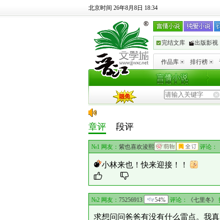
北京时间 26年8月8日 18:34
完结文库
出版影视
作品库
排行榜
章评
段评
№1 网友：
紫也喜欢浚熙
评论：
小林来也！快来迎接！！
№2 网友：
75256913
54%
评论：
《七里冬》
求想问问爸爸有没有什么雷点。我真