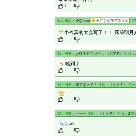
1
№14 网友：
衿宿toooz
评
小衿真的太会写了！！||床前明
№15 网友：
yy牌小笼包
评论：
《七里冬》
打分：
嗑到了
№16 网友：
我又怎么了？
评论：
《七里冬》
打分
№17 网友：
十一一
评论：
《七里冬》
打分：
2
发表
kswl