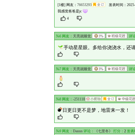
[1楼] 网友：
76653293
发表时间：2025-11-
我感觉爸爸是jc
4
№6 网友：
天亮就睡觉
3%
评
手动星星眼。多给你浇浇水，还
№7 网友：
天亮就睡觉
3%
评
№8 网友：
-251118
日更日更不是梦，地雷来一发！
№9 网友：
Dannn
评论：
《七里冬》
打分：
2
发表时