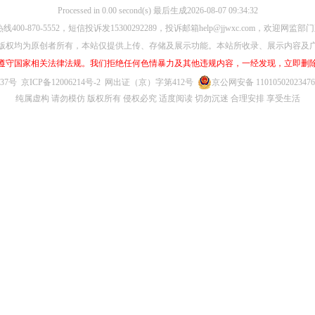
Processed in 0.00 second(s) 最后生成2026-08-07 09:34:32
00-870-5552，短信投诉发15300292289，投诉邮箱help@jjwxc.com，欢迎
版权均为原创者所有，本站仅提供上传、存储及展示功能。本站所收录、展示内容及
遵守国家相关法律法规。我们拒绝任何色情暴力及其他违规内容，一经发现，立即删
637号
京ICP备12006214号-2
网出证（京）字第412号
京公网安备 1101050202347
纯属虚构 请勿模仿 版权所有 侵权必究 适度阅读 切勿沉迷 合理安排 享受生活