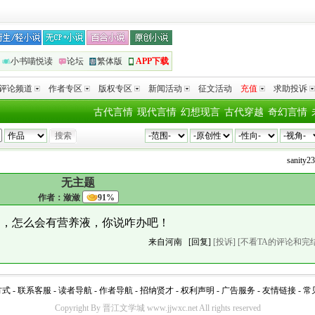
小书喵悦读
论坛
繁体版
APP下载
评论频道
作者专区
版权专区
新闻活动
征文活动
充值
求助投诉
古代言情
现代言情
幻想现言
古代穿越
奇幻言情
sanity23
无主题
作者：
潋潋
91%
文，怎么会有营养液，你说咋办吧！
来自河南
[回复]
[投诉]
[不看TA的评论和完
方式
-
联系客服
-
读者导航
-
作者导航
-
招纳贤才
-
权利声明
-
广告服务
-
友情链接
-
常
Copyright By 晋江文学城 www.jjwxc.net All rights reserved