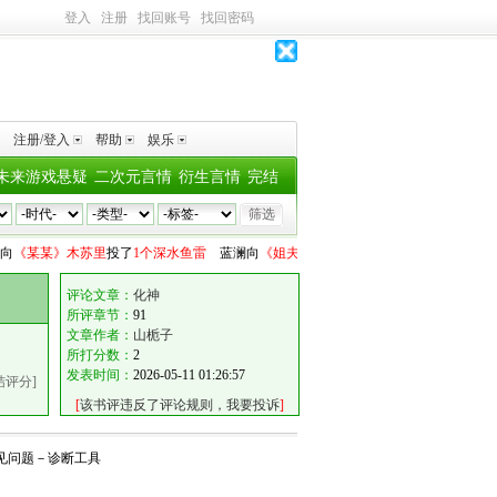
登入
注册
找回账号
找回密码
注册/登入
帮助
娱乐
未来游戏悬疑
二次元言情
衍生言情
完结
向
《某某》木苏里
投了
1个深水鱼雷
蓝澜
向
《姐夫请自重》耳鹿
投了
3个深水鱼雷
评论文章：
化神
所评章节：
91
文章作者：
山栀子
所打分数：
2
发表时间：
2026-05-11 01:26:57
结评分]
[
该书评违反了评论规则，我要投诉
]
见问题
－
诊断工具