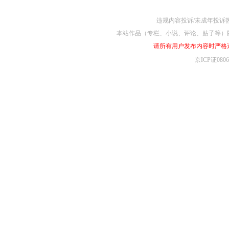
违规内容投诉/未成年投诉热线4
本站作品（专栏、小说、评论、贴子等）
请所有用户发布内容时严格
京ICP证080