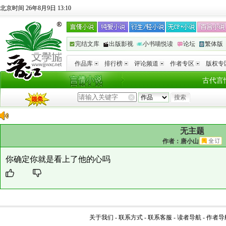
北京时间 26年8月9日 13:10
完结文库
出版影视
小书喵悦读
论坛
繁体版
作品库
排行榜
评论频道
作者专区
版权专
古代言
无主题
作者：
唐小山
你确定你就是看上了他的心吗
关于我们
-
联系方式
-
联系客服
-
读者导航
-
作者导