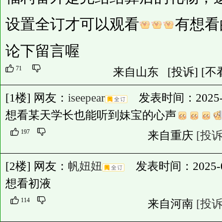
设置全订才可以观看
有想看
论下留言喔
71
来自山东
[投诉]
[不
[1楼] 网友：
iseepear
发表时间：2025-04-
想看某天学长也能听到妹宝的心声
197
来自重庆
[投诉
[2楼] 网友：
帆妞妞
发表时间：2025-04-
想看初液
114
来自河南
[投诉