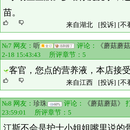
苗。
来自湖北
[投诉]
[不
№7 网友：
听
评论：
《蘑菇蘑
2-18 15:43:43 所评章节：
5
客官，您点的营养液，本店接
来自江西
[投诉]
[不
№8 网友：
珍珠
评论：
《蘑菇蘑菇》
60%
23:59:01 所评章节：
5
江斯不会是护士小姐姐嘴里说的