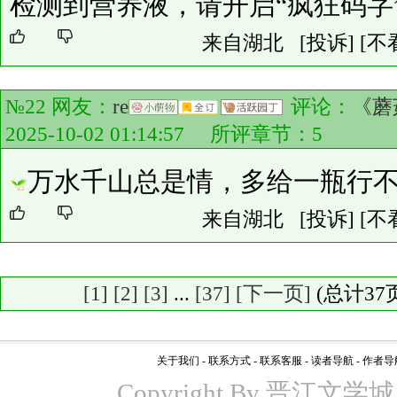
检测到营养液，请开启“疯狂码字
来自湖北
[投诉]
[不
№22 网友：
re
评论：
《蘑
2025-10-02 01:14:57 所评章节：
5
万水千山总是情，多给一瓶行
来自湖北
[投诉]
[不
[1]
[2]
[3]
...
[37]
[下一页]
(总计
37
关于我们
-
联系方式
-
联系客服
-
读者导航
-
作者导
Copyright By 晋江文学城 www