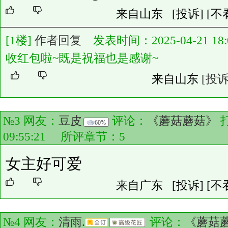
来自山东
[投诉]
[不
[1楼]
作者回复
发表时间：2025-04-21 18:0
收红包啦~既是祝福也是感谢~
来自山东
[投诉
№3 网友：
豆皮
评论：
《蘑菇蘑菇》
60%
09:55:21 所评章节：
5
女主好可爱
来自广东
[投诉]
[不
№4 网友：
清雨.
评论：
《蘑菇