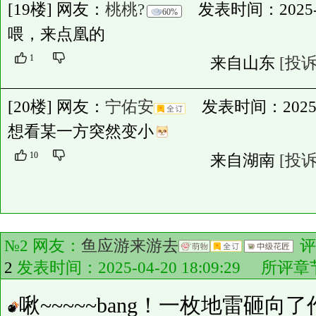
[19楼] 网友：
桃桃?
发表时间：2025-04-
60%
喂，来点凰的
1
来自山东
[投诉
[20楼] 网友：
宁佑安
发表时间：2025-04-
想看某一方突然变小
10
来自湖南
[投诉
№2 网友：
鱼应游来游去
评
2
发表时间：2025-04-20 18:09:29 所评
啾~~~~~bang！一枚地雷砸向