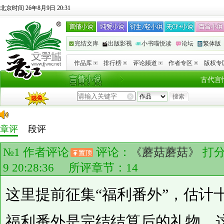
北京时间 26年8月9日 20:31
完结文库
出版影视
小书喵悦读
论坛
繁体版
作品库
排行榜
评论频道
作者专区
版权专
古代言
章评
段评
№1
作者评论
评论：
《蘑菇蘑菇》
打
9 20:28:36 所评章节：
14
这里提前征集“福利番外”，估计
福利番外是完结结算后的礼物，