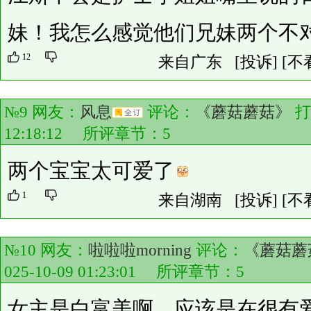
妹！我怎么感觉他们兄妹两个不
12
来自广东
[投诉]
[不
№9 网友：
风息
评论：
《蘑菇蘑菇》
打
12:18:12 所评章节：
5
两个宝宝太可爱了
1
来自湖南
[投诉]
[不
№10 网友：
啦啦啦morning
评论：
《蘑菇蘑
025-10-09 01:23:01 所评章节：
5
女主是白富美啊，应该是在很有