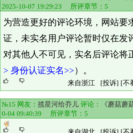
2025-10-07 19:29:23 所评章节：
5
为营造更好的评论环境，网站要
证，未实名用户评论暂时仅在发
对其他人不可见，实名后评论将
>
身份认证实名>>
）。
来自浙江
[投诉]
[不
№15 网友：
揽星河给乔儿
评论：
《蘑菇蘑
0-04 09:40:39 所评章节：
5
来自湖北
[投诉]
[不