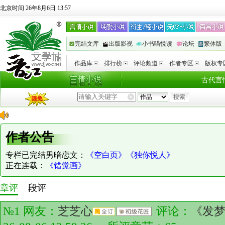
北京时间 26年8月6日 13:57
完结文库
出版影视
小书喵悦读
论坛
繁体版
作品库
排行榜
评论频道
作者专区
版权专
古代言
作者公告
专栏已完结男暗恋文：
《空白页》
《独你悦人》
正在连载：
《错觉画》
章评
段评
№1 网友：
芝芝心
评论：
《发