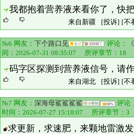
我都抱着营养液来看你了，快
来自新疆
[投诉]
[不
№6 网友：
下个路口见
评论：
间：2026-07-31 08:35:07 所评章节：
18
码字区探测到营养液信号，请
来自湖北
[投诉]
[不
№7 网友：
深海母鲨鲨鲨鲨
评论
88%
时间：2026-07-27 15:18:07 所评章节：
3
求更新，求速肥，来颗地雷激发