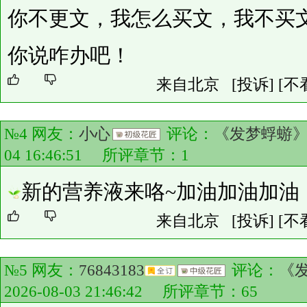
你不更文，我怎么买文，我不买
你说咋办吧！
来自北京
[投诉]
[不
№4 网友：
小心
评论：
《发梦蜉蝣
04 16:46:51 所评章节：
1
新的营养液来咯~加油加油加油
来自北京
[投诉]
[不
№5 网友：
76843183
评论：
《
2026-08-03 21:46:42 所评章节：
65