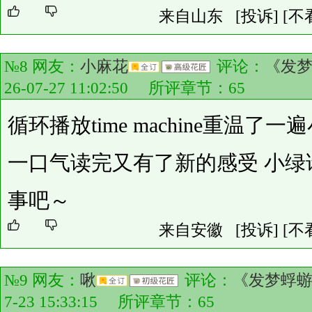
来自山东
[投诉]
[不
№8 网友：
小麻花
评论：
《发
26-07-27 11:02:50 所评章节：
65
循环播放time machine重温了
一口气读完又有了新的感受 小绿
事吧～
来自安徽
[投诉]
[不
№9 网友：
啾
评论：
《发梦蜉
7-23 15:33:15 所评章节：
65