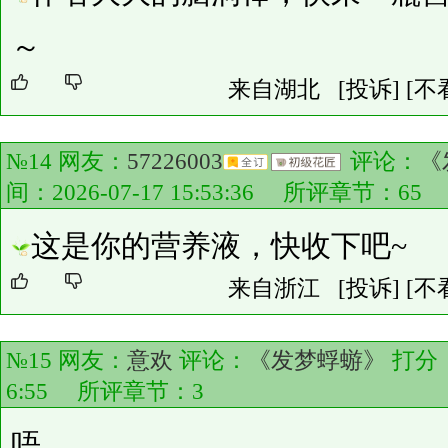
～
来自湖北
[投诉]
[不
№14 网友：
57226003
评论：
《
间：2026-07-17 15:53:36 所评章节：
65
这是你的营养液，快收下吧~
来自浙江
[投诉]
[不
№15 网友：
意欢
评论：
《发梦蜉蝣》
打分
6:55 所评章节：
3
唔