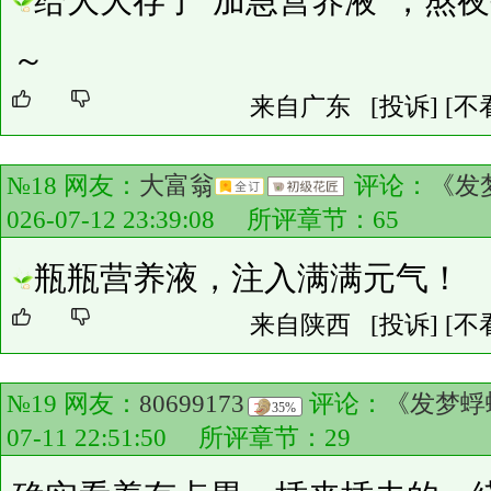
给大大存了“加急营养液”，熬
～
来自广东
[投诉]
[不
№18 网友：
大富翁
评论：
《发
026-07-12 23:39:08 所评章节：
65
瓶瓶营养液，注入满满元气！
来自陕西
[投诉]
[不
№19 网友：
80699173
评论：
《发梦蜉
35%
07-11 22:51:50 所评章节：
29