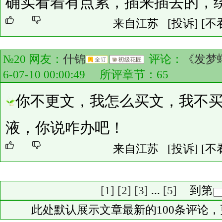
确实看着有点累，插来插去的，
来自江苏
[投诉]
[不
№20 网友：
什锦
评论：
《发梦
6-07-10 00:00:49 所评章节：
65
你不更文，我怎么买文，我不
液，你说咋办吧！
来自江苏
[投诉]
[不
[1]
[2]
[3]
...
[5]
到第
此处默认展示文章最新的100条评论