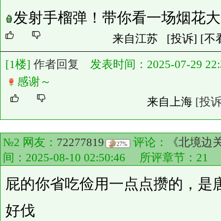
发射手榴弹！带你看一场烟花大
来自江苏
[投诉]
[不
[1楼]
作者回复
发表时间：2025-07-29 22:3
感谢～
来自上海
[投诉
№2 网友：
72277819
评论：
《北境边
27%
间：2025-08-10 02:50:46 所评章节：
21
屁的你省吃俭用一点点攒的，是
好伐