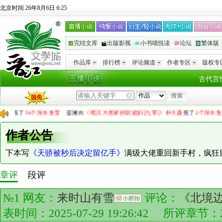
北京时间 26年8月6日 6:25
完结文库
出版影视
小书喵悦读
论坛
繁体版
作品库
排行榜
评论频道
作者专区
版权专
古代言
风夏
投了
36个深水鱼雷
蓝澜
向
《糙汉大佬家的软媳妇[九零]》朴久森
投了
2个深水鱼雷
作者公告
下本写
《天骄被秒后决定留亿手》
满级大佬重回新手村，疯狂
章评
段评
№1 网友：
来时山有雪
评论：
《北境
表时间：2025-07-29 19:26:42 所评章节：