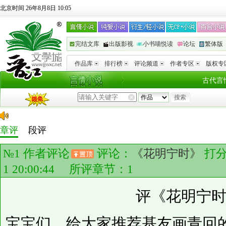
北京时间 26年8月8日 10:05
完结文库
出版影视
小书喵悦读
论坛
繁体版
作品库
排行榜
评论频道
作者专区
版权专
古代言
章评
段评
№1
作者评论
评论：
《花明宁时》
打
1 20:00:44 所评章节：
1
评《花明宁
宝宝们，给大家推荐基友画青回