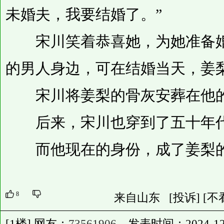
未婚夫，我要结婚了。”
宋川笑着恭喜她，为她准备婚
的男人身边，可在结婚当天，姜
宋川将姜梨的骨灰安葬在他的
后来，宋川也穿到了五十年
而他现在的身份，成了姜梨
8
来自山东
[投诉]
[不
[1楼] 网友：
73561906
发表时间：2024-12-23