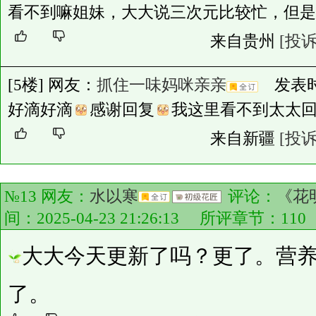
看不到嘛姐妹，大大说三次元比较忙，但是
来自贵州
[投诉
[5楼] 网友：
抓住一味妈咪亲亲
发表时间：
好滴好滴
感谢回复
我这里看不到太太
来自新疆
[投诉
№13 网友：
水以寒
评论：
《花
间：2025-04-23 21:26:13 所评章节：
110
大大今天更新了吗？更了。营
了。