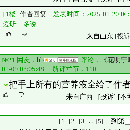
[1楼]
作者回复
发表时间：2025-01-20 06:1
爱听，多说
来自山东
[投诉
№21 网友：
bb
评论：
《花明宁
01-09 08:05:48 所评章节：
110
把手上所有的营养液全给了作
来自广西
[投诉]
[不
[1]
[2]
[3]
...
[5]
到第