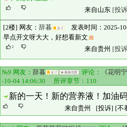
来自山东
[投诉
[2楼] 网友：
辞暮
发表时间：2025-10-09
早点开文呀大大，好想看新文
2
来自贵州
[投诉
№9 网友：
辞暮
评论：
《花明
-10-04 14:06:30 所评章节：
110
新的一天！新的营养液！加油
来自贵州
[投诉]
[不