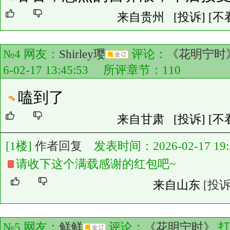
来自贵州
[投诉]
[不
№4 网友：
Shirley璎
评论：
《花明宁时
6-02-17 13:45:53 所评章节：
110
嗑到了
来自甘肃
[投诉]
[不
[1楼]
作者回复
发表时间：2026-02-17 19:1
请收下这个满载感谢的红包吧~
来自山东
[投诉
№5 网友：
鲜鲜
评论：
《花明宁时》
打