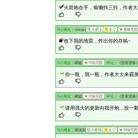
火箭炮在手，偷懒抖三抖，作者大
№2 网友：
Always
收下我的地雷，炸出你的存稿~
№3 网友：
唏嘘
评论：
《焚香望春
你一瓶，我一瓶，作者大大来霸屏
№4 网友：
唏嘘
评论：
《焚香望春
请用强大的更新向我开炮，投一
№5 网友：
慕须京