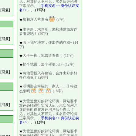
见，对其他人不可见，实名后评论将
正常展示。（
手机实名>>
身份认证实
[回复]
名>>
）。 (15字)
★
狠狠注入营养液
(7字)
★
求更新，求速肥，来颗地雷激发作
者潜能吧！ (20字)
[回复]
★
收下我的地雷，炸出你的存稿~ (14
字)
★
大手一挥，地雷请查收！ (11字)
★
扔个地雷，加个催更buff~ (12字)
[回复]
★
将地雷投入存稿箱，会炸出好多好
多存稿嘛？ (20字)
★
明明那么幸福的一家人……非得这
么惨吗
(18字)
★
为营造更好的评论环境，网站要求
[回复]
发评必须进行实名认证，未实名用户
评论暂时仅在发评用户后台自己可
见，对其他人不可见，实名后评论将
正常展示。（
手机实名>>
身份认证实
名>>
）。 (12字)
★
为营造更好的评论环境，网站要求
发评必须进行实名认证，未实名用户