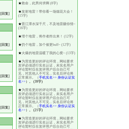
★
救命，此男何求啊 (8字)
★
发射地雷！带你看一场烟花大会！
[回复]
(15字)
★
晋江潭水深千尺，不及地雷砸你情~
(16字)
★
埋个地雷，将作者炸出来！ (12字)
[回复]
★
扔个地雷，加个催更buff~ (12字)
★
火爆的地雷温暖了我的心窝~ (13字)
★
为营造更好的评论环境，网站要求
发评必须进行实名认证，未实名用户
评论暂时仅在发评用户后台自己可
见，对其他人不可见，实名后评论将
[回复]
正常展示。（
手机实名>>
身份认证实
名>>
）。 (39字)
★
为营造更好的评论环境，网站要求
发评必须进行实名认证，未实名用户
评论暂时仅在发评用户后台自己可
见，对其他人不可见，实名后评论将
正常展示。（
手机实名>>
身份认证实
[回复]
名>>
）。 (21字)
★
为营造更好的评论环境，网站要求
发评必须进行实名认证，未实名用户
评论暂时仅在发评用户后台自己可