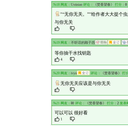
№18 网友：
Ustinian
评论：
《焚香望春》
打分：
0
"“无你无关。”"给作者大大捉个
与你无关
№19 网友：
不听话的顾子惑
等你抽干水找钥匙
4
№20 网友：
ivyn
评论：
《焚香望春》
打
无你无关应该是与你无关
№21 网友：
眸
评论：
《焚香望春》
打分：
2
发表时间
可以可以 很好看
1