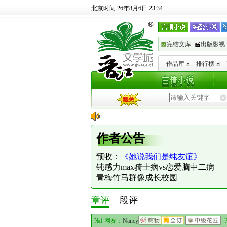
北京时间 26年8月6日 23:34
完结文库
出版影视
作品库
排行榜
作者公告
预收：
《她说我们是纯友谊》
钝感力max骑士病vs恋爱脑中二病
青梅竹马群像成长校园
章评
段评
№1 网友：
Nancy