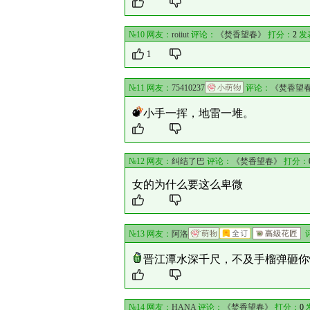
№10 网友：
roiiut
评论：
《焚香望春》
打分：
2
发表
1
№11 网友：
75410237
评论：
《焚香望
小手一挥，地雷一堆。
№12 网友：
纠结了巴
评论：
《焚香望春》
打分：
女的为什么要这么卑微
№13 网友：
阿洛
晋江潭水深千尺，不及手榴弹砸你
№14 网友：
HANA
评论：
《焚香望春》
打分：
0
发