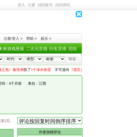
登入
注册
找回账号
找回密码
注册/登入
帮助
娱乐
未来游戏悬疑
二次元言情
衍生言情
完结
危》秦淮洲
投了
1个深水鱼雷
不可道
向
《谎言之诚》楚寒衣青
投了
1个深水鱼雷
柚
时间：4个月前
来自：江西
示第
1
页。
作者加精评论