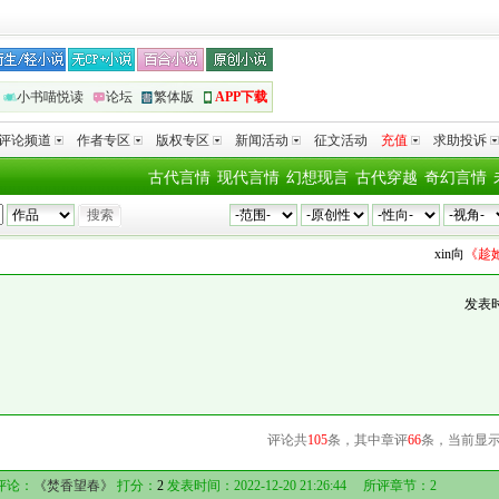
小书喵悦读
论坛
繁体版
APP下载
评论频道
作者专区
版权专区
新闻活动
征文活动
充值
求助投诉
古代言情
现代言情
幻想现言
古代穿越
奇幻言情
xin
向
《趁她之
发表
评论共
105
条，其中章评
66
条，当前显
评论：
《焚香望春》
打分：
2
发表时间：2022-12-20 21:26:44 所评章节：
2