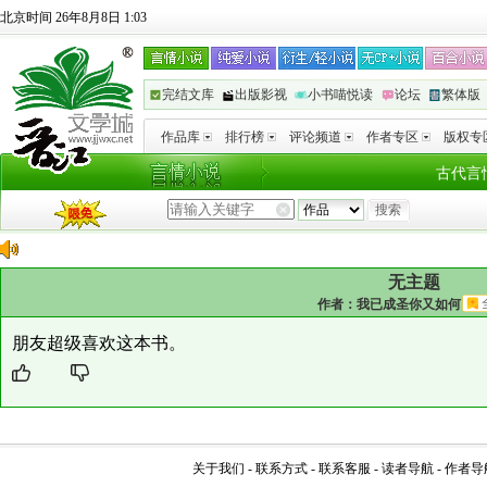
北京时间 26年8月8日 1:03
完结文库
出版影视
小书喵悦读
论坛
繁体版
作品库
排行榜
评论频道
作者专区
版权专
古代言
无主题
作者：
我已成圣你又如何
朋友超级喜欢这本书。
关于我们
-
联系方式
-
联系客服
-
读者导航
-
作者导