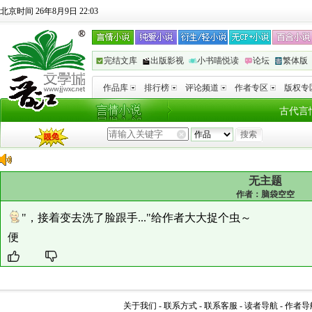
北京时间 26年8月9日 22:03
完结文库
出版影视
小书喵悦读
论坛
繁体版
作品库
排行榜
评论频道
作者专区
版权专
古代言
无主题
作者：
脑袋空空
"，接着变去洗了脸跟手..."给作者大大捉个虫～
便
关于我们
-
联系方式
-
联系客服
-
读者导航
-
作者导