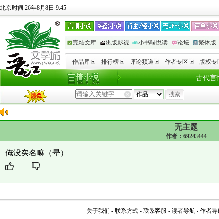
北京时间 26年8月8日 9:45
完结文库
出版影视
小书喵悦读
论坛
繁体版
作品库
排行榜
评论频道
作者专区
版权专
古代言
无主题
作者：
69243444
俺没实名嘛（晕）
关于我们
-
联系方式
-
联系客服
-
读者导航
-
作者导