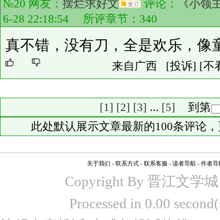
№20 网友：
摆烂求好文
评论：
《小领
6-28 22:18:54 所评章节：
340
真不错，没有刀，全是欢乐，像
来自广西
[投诉]
[不
[1]
[2]
[3]
...
[5]
到第
此处默认展示文章最新的100条评论
关于我们
-
联系方式
-
联系客服
-
读者导航
-
作者导
Copyright By 晋江文学城 www
Processed in 0.00 seco