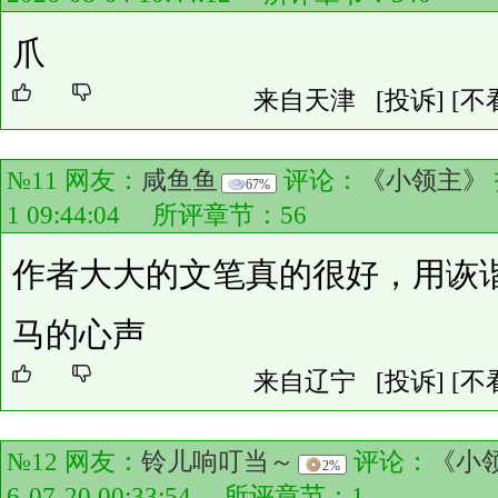
爪
来自天津
[投诉]
[不
№11 网友：
咸鱼鱼
评论：
《小领主》
67%
1 09:44:04 所评章节：
56
作者大大的文笔真的很好，用诙
马的心声
来自辽宁
[投诉]
[不
№12 网友：
铃儿响叮当～
评论：
《小
2%
6-07-20 00:33:54 所评章节：
1