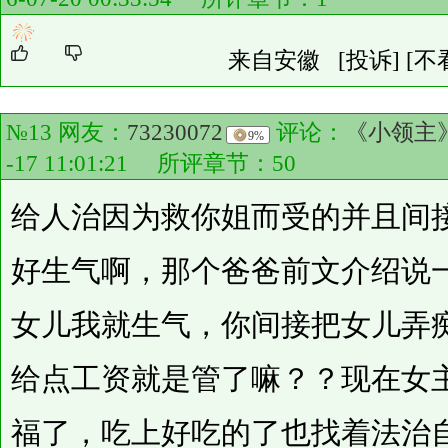
来自安徽
[投诉]
[不
№13 网友：
73230072
评论：
《小领主
9%
-17 11:01:21 所评章节：
50
给人治因为救你姐而受的并且间
好生气啊，那个爸爸前文介绍说
女儿我就生气，你间接把女儿弄
给点工资就是管了嘛？？现在女
福了，吃上好吃的了也找着法治