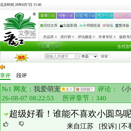
北京时间 26年8月7日 15:46
完结文库
出版影视
小书喵悦读
论坛
繁体版
作品库
排行榜
评论频道
作者专区
版权专
古代言
章评
段评
№1 网友：
我爱萌宠
评论：
《
26-08-07 08:22:53 所评章节：
340
超级好看！谁能不喜欢小圆鸟
来自江苏
[投诉]
[不