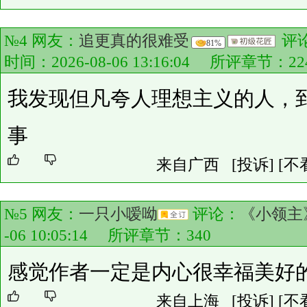
№4 网友：
追更真的很难受
评
81%
时间：2026-08-06 13:16:04 所评章节：
22
我发现但凡夸人理想主义的人，
事
来自广西
[投诉]
[不
№5 网友：
一只小嗳呦
评论：
《小领主
-06 10:05:14 所评章节：
340
感觉作者一定是内心很幸福美好
来自上海
[投诉]
[不