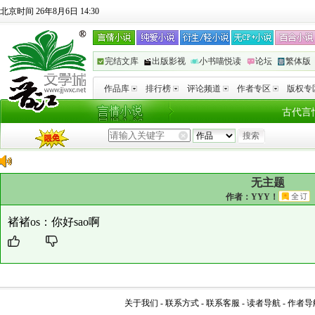
北京时间 26年8月6日 14:30
完结文库
出版影视
小书喵悦读
论坛
繁体版
作品库
排行榜
评论频道
作者专区
版权专
古代言
无主题
作者：
YYY！
褚褚os：你好sao啊
关于我们
-
联系方式
-
联系客服
-
读者导航
-
作者导