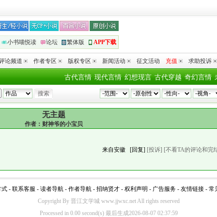
小书喵悦读
论坛
繁体版
APP下载
评论频道
作者专区
版权专区
新闻活动
征文活动
充值
求助投诉
古代言情
现代言情
幻想现言
古代穿越
奇幻言情
无主题
作者：
财神爷的小宝贝
来自安徽
[回复]
[投诉]
[不看TA的评论和完
方式
-
联系客服
-
读者导航
-
作者导航
-
招纳贤才
-
权利声明
-
广告服务
-
友情链接
-
常
Copyright By 晋江文学城 www.jjwxc.net All rights reserved
Processed in 0.00 second(s) 最后生成2026-08-07 02:37:59