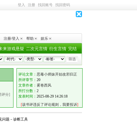
登入
注册
找回账号
找回密码
注册/登入
帮助
娱乐
未来游戏悬疑
二次元言情
衍生言情
完结
评论文章：
恶毒小师妹开始改邪归正
所评章节：
20
文章作者：
雾卷西风
所打分数：
2
结评分]
发表时间：
2025-08-29 14:26:18
[
该书评违反了评论规则，我要投诉
]
见问题
－
诊断工具