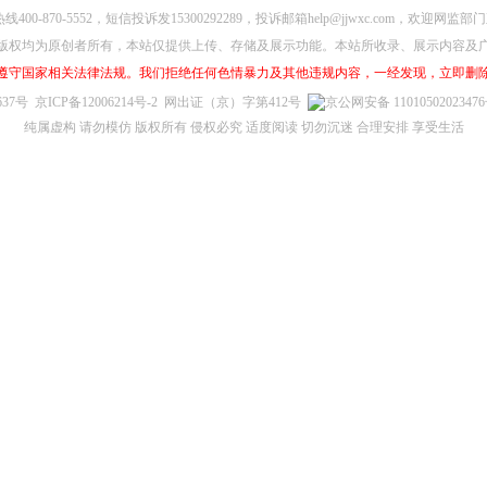
00-870-5552，短信投诉发15300292289，投诉邮箱help@jjwxc.com，欢迎
版权均为原创者所有，本站仅提供上传、存储及展示功能。本站所收录、展示内容及
遵守国家相关法律法规。我们拒绝任何色情暴力及其他违规内容，一经发现，立即删
637号
京ICP备12006214号-2
网出证（京）字第412号
京公网安备 1101050202347
纯属虚构 请勿模仿 版权所有 侵权必究 适度阅读 切勿沉迷 合理安排 享受生活