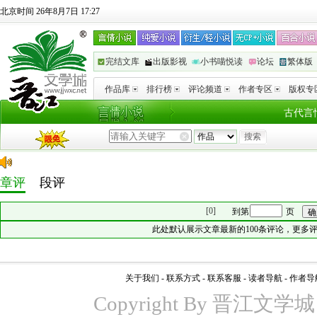
北京时间 26年8月7日 17:27
完结文库
出版影视
小书喵悦读
论坛
繁体版
作品库
排行榜
评论频道
作者专区
版权专
古代言
章评
段评
[0]
到第
页
此处默认展示文章最新的100条评论，更多
关于我们
-
联系方式
-
联系客服
-
读者导航
-
作者导
Copyright By 晋江文学城 www