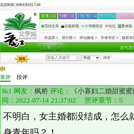
北京时间 26年8月6日 5:49
完结文库
出版影视
小书喵悦读
论坛
繁体版
作品库
排行榜
评论频道
作者专区
版权专
古代言
章评
段评
№1 网友：
枫桥
评论：
《小寡妇二婚甜蜜蜜[
间：2022-07-14 21:37:02 所评章节：
5
不明白，女主婚都没结成，怎么
身青年吗？！