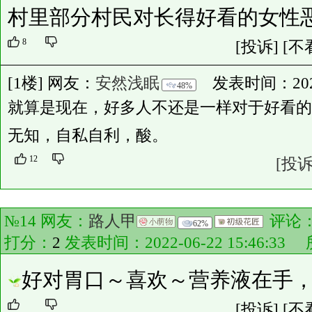
村里部分村民对长得好看的女性
8
[投诉]
[不
[1楼] 网友：
安然浅眠
发表时间：2022-0
48%
就算是现在，好多人不还是一样对于好看的
无知，自私自利，酸。
12
[投诉
№14 网友：
路人甲
评论
62%
打分：
2
发表时间：2022-06-22 15:46:3
好对胃口～喜欢～营养液在手
[投诉]
[不