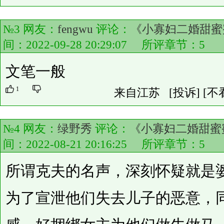
№3 网友：
fengwu
评论：
《小寡妇二婚甜蜜
间：2022-09-28 20:29:07 所评章节：
5
文笔一般
1
来自江苏
[投诉]
[不
№4 网友：
绿野秀
评论：
《小寡妇二婚甜蜜蜜
间：2022-08-21 20:16:25 所评章节：
5
所谓克夫的名声，深刻怀疑就是
为了宣泄他们失去儿子的恶意，