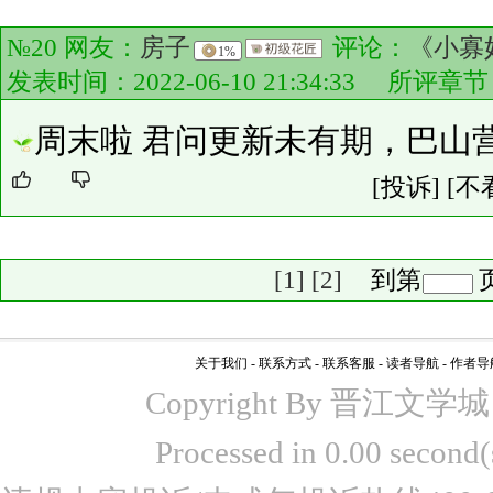
№20 网友：
房子
评论：
《小寡
1%
发表时间：2022-06-10 21:34:33 所评章
周末啦 君问更新未有期，巴山
[投诉]
[不
[1]
[2]
到第
关于我们
-
联系方式
-
联系客服
-
读者导航
-
作者导
Copyright By 晋江文学城 www
Processed in 0.00 seco