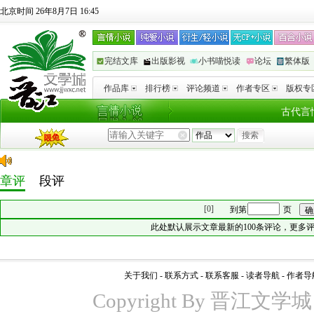
北京时间 26年8月7日 16:45
完结文库
出版影视
小书喵悦读
论坛
繁体版
作品库
排行榜
评论频道
作者专区
版权专
古代言
章评
段评
[0]
到第
页
此处默认展示文章最新的100条评论，更多
关于我们
-
联系方式
-
联系客服
-
读者导航
-
作者导
Copyright By 晋江文学城 www