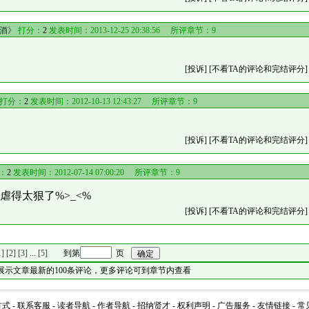
酒》
打分：
2
发表时间：2013-12-25 20:38:56 所评章节：
9
[投诉]
[不看TA的评论和完结评分]
打分：
2
发表时间：2012-10-13 12:43:27 所评章节：
9
[投诉]
[不看TA的评论和完结评分]
：
2
发表时间：2012-07-14 07:00:20 所评章节：
9
~虐得太狠了%>_<%
[投诉]
[不看TA的评论和完结评分]
1]
[2]
[3]
...
[5]
到第
页
展示文章最新的100条评论，更多评论可到章节内查看
方式
-
联系客服
-
读者导航
-
作者导航
-
招纳贤才
-
权利声明
-
广告服务
-
友情链接
-
常