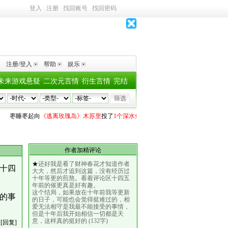
登入
注册
找回账号
找回密码
注册/登入
帮助
娱乐
未来游戏悬疑
二次元言情
衍生言情
完结
枣睡枣起
向
《逃离玫瑰岛》木苏里
投了
1个深水鱼雷
Q
向
《我靠氪金成为最强术师的金牌辅
作者加精评论
★
还好我是看了财神春花才知道作者
十四
大大，然后才追到这篇，没有经历过
十年等更的煎熬。看着评论区十四五
年前的催更真是好有趣。
这个结局，如果放在十年前我等更新
的事
的日子，可能也会觉得挺难过的，相
爱无法相守是我最不能接受的事情，
但是十年后我开始相信一切都是天
意，这样真的挺好的 (132字)
[回复]