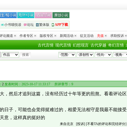
小书喵悦读
论坛
繁体版
APP下载
评论频道
作者专区
版权专区
新闻活动
征文活动
充值
求助投诉
古代言情
现代言情
幻想现言
古代穿越
奇幻言情
：
2
发表时间：2023-10-17 11:33:17 所评章节：
9
大，然后才追到这篇，没有经历过十年等更的煎熬。看着评论区
的日子，可能也会觉得挺难过的，相爱无法相守是我最不能接受
天意，这样真的挺好的
来自北京
[投诉]
[不看TA的评论和完结评分]