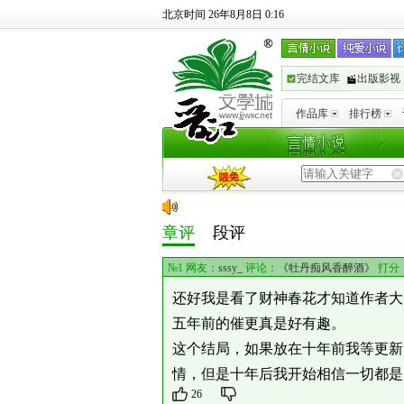
北京时间 26年8月8日 0:16
完结文库
出版影视
作品库
排行榜
章评
段评
№1 网友：
sssy_
评论：
《牡丹痴风香醉酒》
打分
还好我是看了财神春花才知道作者大
五年前的催更真是好有趣。
这个结局，如果放在十年前我等更新
情，但是十年后我开始相信一切都是
26