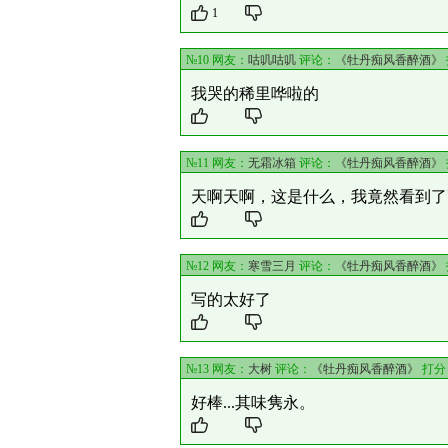
1
№10 网友：
咕叽咕叽
评论：
《牡丹痴风香醉酒》
我哭的稀里哗啦的
№11 网友：
无霜冰箱
评论：
《牡丹痴风香醉酒》
天啊天啊，这是什么，我竟然看到了
№12 网友：
寒雪三月
评论：
《牡丹痴风香醉酒》
写的太好了
№13 网友：
大树
评论：
《牡丹痴风香醉酒》
打分
好棒...其味隽永。