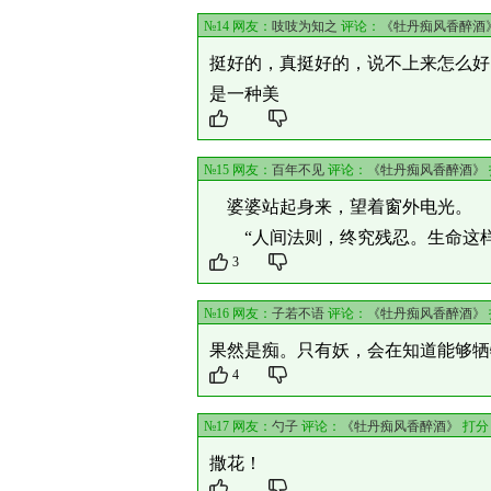
№14 网友：
吱吱为知之
评论：
《牡丹痴风香醉酒
挺好的，真挺好的，说不上来怎么好
是一种美
№15 网友：
百年不见
评论：
《牡丹痴风香醉酒》
婆婆站起身来，望着窗外电光。
“人间法则，终究残忍。生命这样
3
№16 网友：
子若不语
评论：
《牡丹痴风香醉酒》
果然是痴。只有妖，会在知道能够牺
4
№17 网友：
勺子
评论：
《牡丹痴风香醉酒》
打分
撒花！