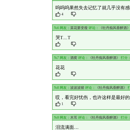
呜呜呜果然失去记忆了就几乎没有感
4
№6 网友：
菜花要变瘦
评论：
《牡丹痴风香醉酒
哭T﹏T
№7 网友：
酒窝
评论：
《牡丹痴风香醉酒》
打分
花花
№8 网友：
波波波猪
评论：
《牡丹痴风香醉酒》
哎，看完好忧伤，也许这样是最好的
1
№9 网友：
木耳
评论：
《牡丹痴风香醉酒》
打分
泪流满面…