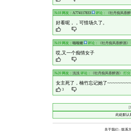
№18 网友：
A774117833
评论：
《牡丹痴风香醉
好看呢，，可惜场久了。
№19 网友：
啦啦猪
评论：
《牡丹痴风香醉酒》
哎,又一个痴情女子
№20 网友：
浅浅
评论：
《牡丹痴风香醉酒》
打分
女主死了，楠竹忘记她了~~~~~~~~
3
[
此处默认
关于我们
-
联系