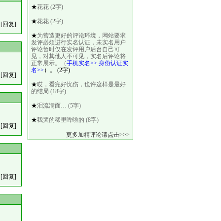
★
花花 (2字)
★
花花 (2字)
[回复]
★
为营造更好的评论环境，网站要求
发评必须进行实名认证，未实名用户
评论暂时仅在发评用户后台自己可
见，对其他人不可见，实名后评论将
正常展示。（
手机实名>>
身份认证实
名>>
）。 (2字)
[回复]
★
哎，看完好忧伤，也许这样是最好
的结局 (18字)
★
泪流满面… (5字)
★
我哭的稀里哗啦的 (8字)
[回复]
更多加精评论请点击>>>
[回复]