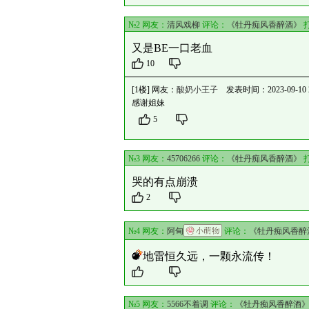
№2 网友：
清风戏柳
评论：
《牡丹痴风香醉酒》
又是BE一口老血
10
[1楼] 网友：
酸奶小王子
发表时间：2023-09-10 23
感谢姐妹
5
№3 网友：
45706266
评论：
《牡丹痴风香醉酒》
哭的有点崩溃
2
№4 网友：
阿甸
评论：
《牡丹痴风香醉
地雷恒久远，一颗永流传！
№5 网友：
5566不着调
评论：
《牡丹痴风香醉酒