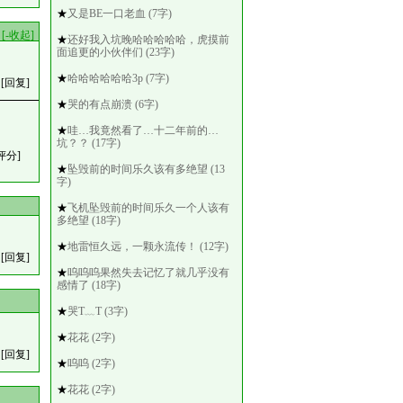
★
又是BE一口老血 (7字)
[-收起]
★
还好我入坑晚哈哈哈哈哈，虎摸前
面追更的小伙伴们 (23字)
★
哈哈哈哈哈哈3p (7字)
[回复]
★
哭的有点崩溃 (6字)
★
哇…我竟然看了…十二年前的…
坑？？ (17字)
评分]
★
坠毁前的时间乐久该有多绝望 (13
字)
★
飞机坠毁前的时间乐久一个人该有
多绝望 (18字)
★
地雷恒久远，一颗永流传！ (12字)
[回复]
★
呜呜呜果然失去记忆了就几乎没有
感情了 (18字)
★
哭T﹏T (3字)
★
花花 (2字)
[回复]
★
呜呜 (2字)
★
花花 (2字)