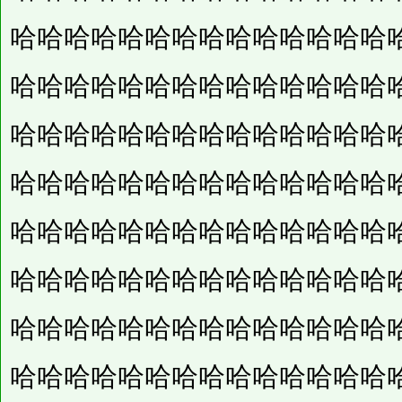
哈哈哈哈哈哈哈哈哈哈哈哈哈哈
哈哈哈哈哈哈哈哈哈哈哈哈哈哈
哈哈哈哈哈哈哈哈哈哈哈哈哈哈
哈哈哈哈哈哈哈哈哈哈哈哈哈哈
哈哈哈哈哈哈哈哈哈哈哈哈哈哈
哈哈哈哈哈哈哈哈哈哈哈哈哈哈
哈哈哈哈哈哈哈哈哈哈哈哈哈哈
哈哈哈哈哈哈哈哈哈哈哈哈哈哈