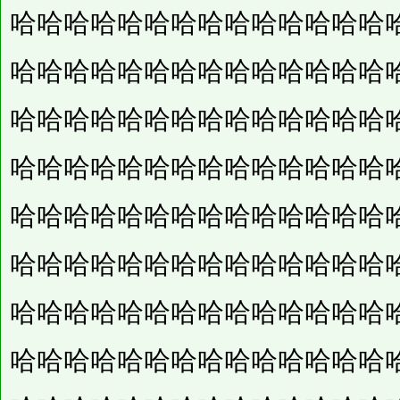
哈哈哈哈哈哈哈哈哈哈哈哈哈哈
哈哈哈哈哈哈哈哈哈哈哈哈哈哈
哈哈哈哈哈哈哈哈哈哈哈哈哈哈
哈哈哈哈哈哈哈哈哈哈哈哈哈哈
哈哈哈哈哈哈哈哈哈哈哈哈哈哈
哈哈哈哈哈哈哈哈哈哈哈哈哈哈
哈哈哈哈哈哈哈哈哈哈哈哈哈哈
哈哈哈哈哈哈哈哈哈哈哈哈哈哈