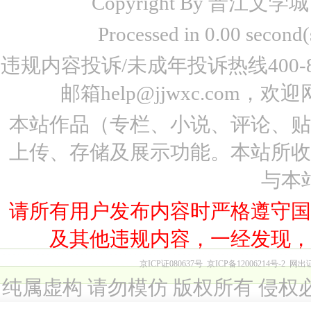
Copyright By 晋江文学城 www
Processed in 0.00 seco
违规内容投诉/未成年投诉热线400-87
邮箱help@jjwxc.co
本站作品（专栏、小说、评论、
上传、存储及展示功能。本站所
与本
请所有用户发布内容时严格遵守
及其他违规内容，一经发现
京ICP证080637号
京ICP备12006214号-2
网出
纯属虚构 请勿模仿 版权所有 侵权