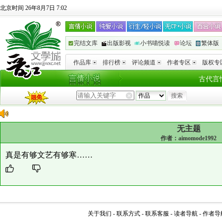
北京时间 26年8月7日 7:02
完结文库
出版影视
小书喵悦读
论坛
繁体版
作品库
排行榜
评论频道
作者专区
版权专
古代言
无主题
作者：
aimomode1992
真是有够文艺有够寒……
关于我们
-
联系方式
-
联系客服
-
读者导航
-
作者导