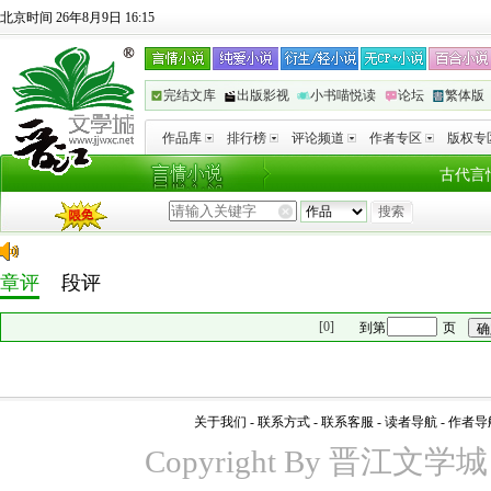
北京时间 26年8月9日 16:15
完结文库
出版影视
小书喵悦读
论坛
繁体版
作品库
排行榜
评论频道
作者专区
版权专
古代言
章评
段评
[0]
到第
页
关于我们
-
联系方式
-
联系客服
-
读者导航
-
作者导
Copyright By 晋江文学城 www