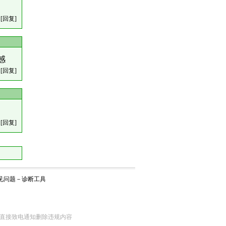
[回复]
感
[回复]
[回复]
见问题
－
诊断工具
网监部门直接致电通知删除违规内容