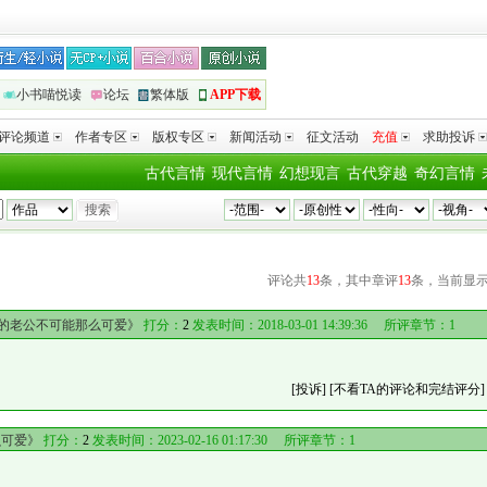
小书喵悦读
论坛
繁体版
APP下载
评论频道
作者专区
版权专区
新闻活动
征文活动
充值
求助投诉
古代言情
现代言情
幻想现言
古代穿越
奇幻言情
V
评论共
13
条，其中章评
13
条，当前显
的老公不可能那么可爱》
打分：
2
发表时间：2018-03-01 14:39:36 所评章节：
1
[投诉]
[不看TA的评论和完结评分]
么可爱》
打分：
2
发表时间：2023-02-16 01:17:30 所评章节：
1