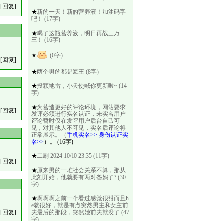
[回复]
★
新的一天！新的营养液！加油码字
吧！ (17字)
★
喝了这瓶营养液，明日再战三万
三！ (16字)
★
(0字)
[回复]
★
两个男的都是海王 (8字)
★
投颗地雷，小天使喊你更新啦~ (14
字)
★
为营造更好的评论环境，网站要求
[回复]
发评必须进行实名认证，未实名用户
评论暂时仅在发评用户后台自己可
见，对其他人不可见，实名后评论将
正常展示。（
手机实名>>
身份认证实
名>>
）。 (16字)
★
二刷 2024 10/10 23:35 (11字)
[回复]
★
原来男的一堆社会关系不算，那从
此刻开始，他就要有两对爸妈了? (30
字)
★
啊啊啊之前一个看过感觉很甜而且h
e就很好，就是有点突然男主和女主前
[回复]
夫最后的那段，突然她前夫就没了 (47
字)