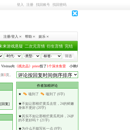
登入
注册
找回账号
找回密码
注册/登入
帮助
娱乐
未来游戏悬疑
二次元言情
衍生言情
完结
ivirus
向
《残次品》priest
投了
1个深水鱼雷
小咪
向
《六爻》priest
投了
1个深水鱼雷
枭
示第
1
页。
作者加精评论
★
嗑到了
嗑到了 (6字)
★
不如让那根烂黄瓜去世，24的鲜嫩
[回复]
身体不更好 (20字)
★
其实不如让那根烂黄瓜死掉，24岁
的不更好吗？ (21字)
★
为什么不能写长一点 (9字)