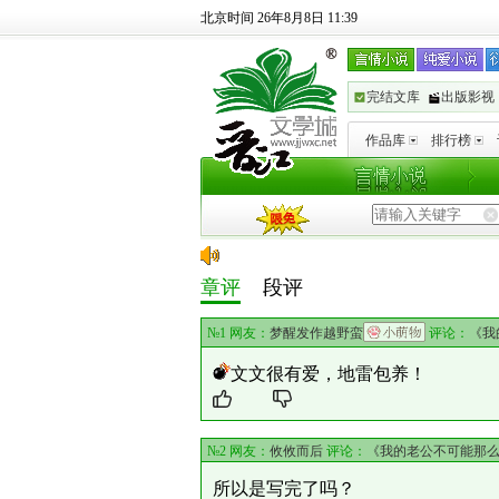
北京时间 26年8月8日 11:39
完结文库
出版影视
作品库
排行榜
章评
段评
№1 网友：
梦醒发作越野蛮
评论：
《我
文文很有爱，地雷包养！
№2 网友：
攸攸而后
评论：
《我的老公不可能那
所以是写完了吗？