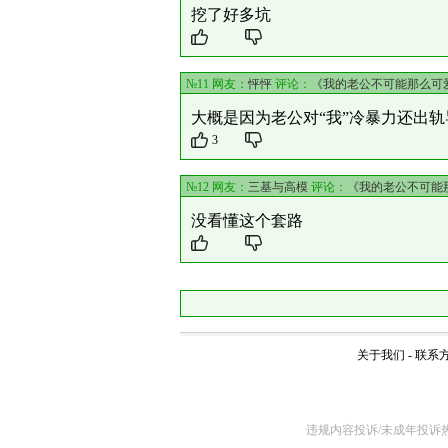
挖了好多坑
№11 网友：
怦怦
评论：
《我的老公不可能那么可
大概是因为老公对“我”冷暴力还出
3
№12 网友：
三基与高模
评论：
《我的老公不可能
没看懂这个套路
关于我们
-
联系
违规内容投诉/未成年投诉热线4