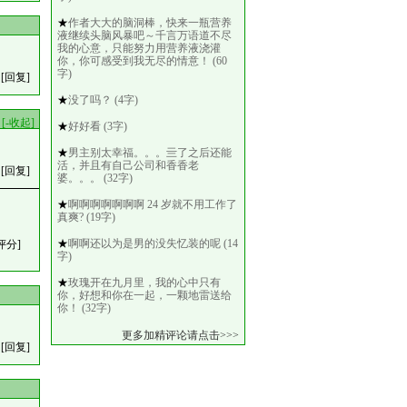
★
作者大大的脑洞棒，快来一瓶营养
液继续头脑风暴吧～千言万语道不尽
我的心意，只能努力用营养液浇灌
你，你可感受到我无尽的情意！ (60
字)
[回复]
★
没了吗？ (4字)
[-收起]
★
好好看 (3字)
★
男主别太幸福。。。亖了之后还能
活，并且有自己公司和香香老
[回复]
婆。。。 (32字)
★
啊啊啊啊啊啊啊 24 岁就不用工作了
真爽? (19字)
★
啊啊还以为是男的没失忆装的呢 (14
评分]
字)
★
玫瑰开在九月里，我的心中只有
你，好想和你在一起，一颗地雷送给
你！ (32字)
更多加精评论请点击>>>
[回复]