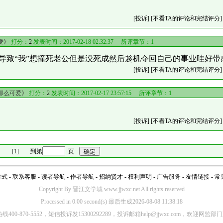
[投诉]
[不看TA的评论和完结评分]
爱》
打分：
2
发表时间：2017-02-18 02:32:37 所评章节：
1
轨导致“我”想撞死老公但是没死成然后趁机夺回自己的事业哇好带
[投诉]
[不看TA的评论和完结评分]
那么可爱》
打分：
2
发表时间：2017-02-17 23:57:15 所评章节：
1
[投诉]
[不看TA的评论和完结评分]
[1]
到第
页
方式
-
联系客服
-
读者导航
-
作者导航
-
招纳贤才
-
权利声明
-
广告服务
-
友情链接
-
常
Copyright By 晋江文学城 www.jjwxc.net All rights reserved
Processed in 0.00 second(s) 最后生成2026-08-08 11:38:18
00-870-5552，短信投诉发15300292289，投诉邮箱help@jjwxc.com，欢迎