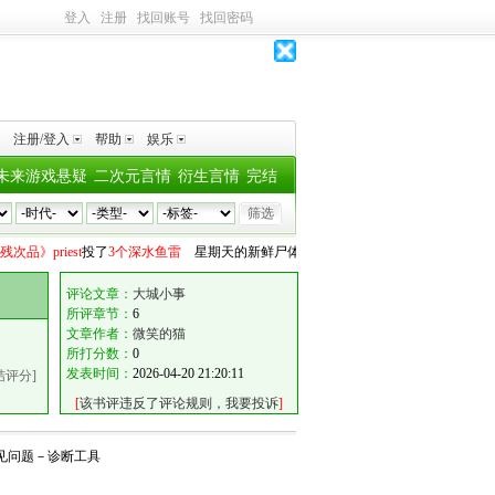
登入
注册
找回账号
找回密码
注册/登入
帮助
娱乐
未来游戏悬疑
二次元言情
衍生言情
完结
次品》priest
投了
3个深水鱼雷
星期天的新鲜尸体
向
《六爻》priest
投了
1个深水鱼雷
评论文章：
大城小事
所评章节：
6
文章作者：
微笑的猫
所打分数：
0
发表时间：
2026-04-20 21:20:11
结评分]
[
该书评违反了评论规则，我要投诉
]
见问题
－
诊断工具