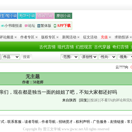
小书喵悦读
论坛
繁体版
APP下载
评论频道
作者专区
版权专区
新闻活动
征文活动
充值
求助投诉
古代言情
现代言情
幻想现言
古代穿越
奇幻言情
云????
向
《残
无主题
作者：
58老师
亲们，现在都是独当一面的姐姐了吧，不知大家都还好吗
来自陕西
[回复]
[投诉]
[不看TA的评论和完
方式
-
联系客服
-
读者导航
-
作者导航
-
招纳贤才
-
权利声明
-
广告服务
-
友情链接
-
常
Copyright By 晋江文学城 www.jjwxc.net All rights reserved