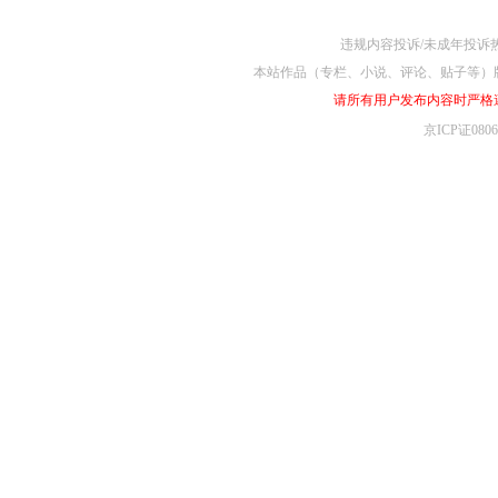
违规内容投诉/未成年投诉热线4
本站作品（专栏、小说、评论、贴子等）
请所有用户发布内容时严格
京ICP证080