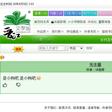
北京时间 26年8月9日 5:03
完结文库
出版影视
小书喵悦读
论坛
繁体版
作品库
排行榜
评论频道
作者专区
版权专
古代言
无主题
作者：
58老师
是小狗吧 是小狗吧
关于我们
-
联系方式
-
联系客服
-
读者导航
-
作者导