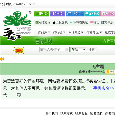
北京时间 26年8月7日 5:22
完结文库
出版影视
小书喵悦读
论坛
繁体版
作品库
排行榜
评论频道
作者专区
版权专
古代言
无主题
作者：
宅*******临
为营造更好的评论环境，网站要求发评必须进行实名认证，未
见，对其他人不可见，实名后评论将正常展示。（
手机实名>>
关于我们
-
联系方式
-
联系客服
-
读者导航
-
作者导