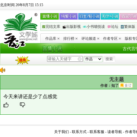
北京时间 26年8月7日 15:15
完结文库
出版影视
小书喵悦读
论坛
繁体版
作品库
排行榜
评论频道
作者专区
版权专
古代言
无主题
作者：
知了
今天来讲还是少了点感觉
关于我们
-
联系方式
-
联系客服
-
读者导航
-
作者导