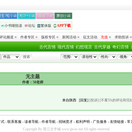
小书喵悦读
论坛
繁体版
APP下载
评论频道
作者专区
版权专区
新闻活动
征文活动
充值
求助投诉
古代言情
现代言情
幻想现言
古代穿越
奇幻言情
L
无主题
作者：
58老师
来自陕西
[回复]
[投诉]
[不看TA的评论和完
方式
-
联系客服
-
读者导航
-
作者导航
-
招纳贤才
-
权利声明
-
广告服务
-
友情链接
-
常
Copyright By 晋江文学城 www.jjwxc.net All rights reserved