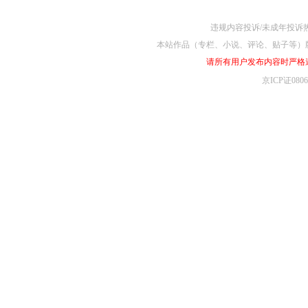
违规内容投诉/未成年投诉热线4
本站作品（专栏、小说、评论、贴子等）
请所有用户发布内容时严格
京ICP证080