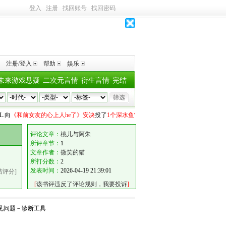
登入
注册
找回账号
找回密码
注册/登入
帮助
娱乐
未来游戏悬疑
二次元言情
衍生言情
完结
.
向
《和前女友的心上人he了》安决
投了
1个深水鱼雷
L.
向
《和前女友的心上人he了
评论文章：
桃儿与阿朱
所评章节：
1
文章作者：
微笑的猫
所打分数：
2
发表时间：
2026-04-19 21:39:01
结评分]
[
该书评违反了评论规则，我要投诉
]
见问题
－
诊断工具