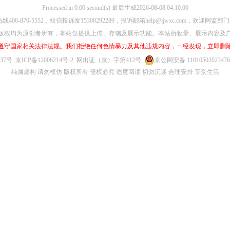
Processed in 0.00 second(s) 最后生成2026-08-08 04:10:00
00-870-5552，短信投诉发15300292289，投诉邮箱help@jjwxc.com，欢迎
版权均为原创者所有，本站仅提供上传、存储及展示功能。本站所收录、展示内容及
遵守国家相关法律法规。我们拒绝任何色情暴力及其他违规内容，一经发现，立即删
637号
京ICP备12006214号-2
网出证（京）字第412号
京公网安备 1101050202347
纯属虚构 请勿模仿 版权所有 侵权必究 适度阅读 切勿沉迷 合理安排 享受生活