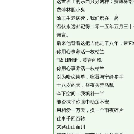
这世界上的东西只分两种：费薄林给
费薄林胆小鬼
除非生老病死，我们都在一起
温伏永远都记得二零一五年五月三十
诺言。
后来他背着这把吉他走了八年，带它
你用心事养活一枝枯兰
“故旧阑珊，黄昏向晚
你用心事养活一枝枯兰
以为暗恋简单，喧嚣与宁静参半
十八岁的天，昼夜兵荒马乱
伞下空间，我填补一半
能否抹平你眼中动荡不安
用相爱一万天，换一个雨夜碎片
往事千回百转
来路山山而川