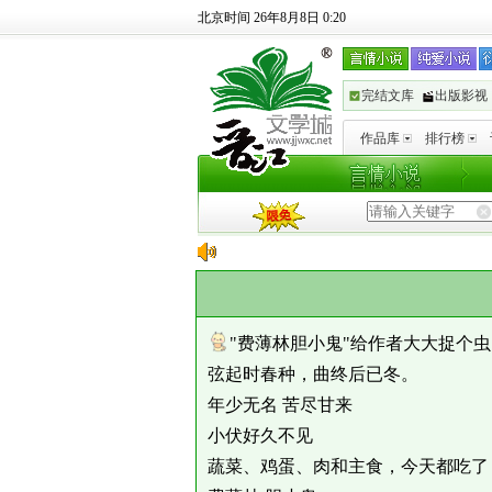
北京时间 26年8月8日 0:20
完结文库
出版影视
作品库
排行榜
"费薄林胆小鬼"给作者大大捉个
弦起时春种，曲终后已冬。
年少无名 苦尽甘来
小伏好久不见
蔬菜、鸡蛋、肉和主食，今天都吃了