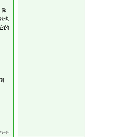
，像
歌也
它的
倒
结评分]