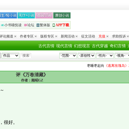
小书喵悦读
论坛
繁体版
APP下载
评论频道
作者专区
版权专区
新闻活动
征文活动
充值
求助投诉
古代言情
现代言情
幻想现言
古代穿越
奇幻言情
枣睡枣起
向
《逃离玫瑰岛》木
评《万卷清藏》
作者：
顾昭GZ
虫～
，很好。