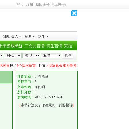
登入
注册
找回账号
找回密码
注册/登入
帮助
娱乐
未来游戏悬疑
二次元言情
衍生言情
完结
苏里
投了
1个深水鱼雷
Q
向
《我靠氪金成为最强术师的金牌辅助》OtherWorldly
投了
1
评论文章：
万卷清藏
所评章节：
2
文章作者：
谢闻昭
所打分数：
0
发表时间：
2026-05-15 12:32:47
[
该书评违反了评论规则，我要投诉
]