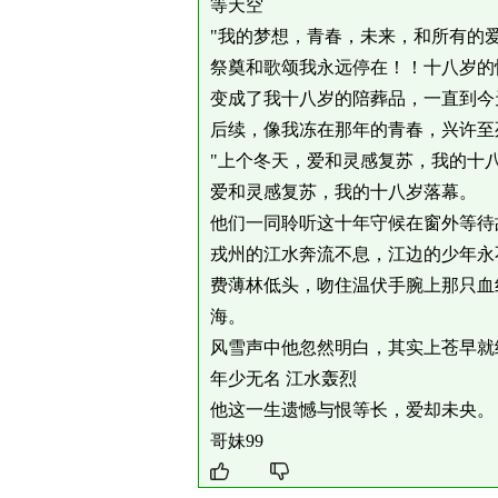
等天空
"我的梦想，青春，未来，和所有的
祭奠和歌颂我永远停在！！十八岁的
变成了我十八岁的陪葬品，一直到今
后续，像我冻在那年的青春，兴许至
"上个冬天，爱和灵感复苏，我的十八
爱和灵感复苏，我的十八岁落幕。
他们一同聆听这十年守候在窗外等待
戎州的江水奔流不息，江边的少年永
费薄林低头，吻住温伏手腕上那只血
海。
风雪声中他忽然明白，其实上苍早就
年少无名 江水轰烈
他这一生遗憾与恨等长，爱却未央。
哥妹99