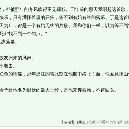
爱，都被那年的冬风吹得不见踪影。四年前的那天我唱起这首歌
快乐，只有满怀希望的开头，等不到有始有终的落幕。于是这首
天为止，都是一个有始无终的片段。我和你们一样，以为等不到
死都找不到一个句点。"
岁落幕。"
故友归来的风声。
不老去。
红色的蝴蝶，那年汉江的雪此刻在他脑中纷飞而至，似爱意排山
给予过他名为温伏的最大垂怜，是他东奔西顾，不肯回头。
来自湖北
[回复]
[投诉]
[不看TA的评论和完