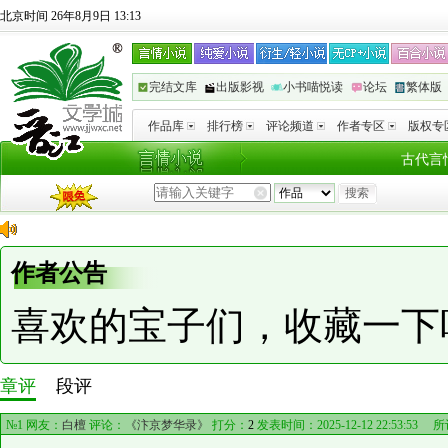
北京时间 26年8月9日 13:13
完结文库
出版影视
小书喵悦读
论坛
繁体版
作品库
排行榜
评论频道
作者专区
版权专
古代言
作者公告
喜欢的宝子们，收藏一下
章评
段评
№1 网友：
白檀
评论：
《汴京梦华录》
打分：
2
发表时间：2025-12-12 22:53:53