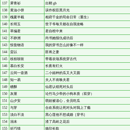
137
霁青衫
出鞘 gb
138
黄油小饼
误作权臣黑月光
139
槐夏半截
相府千金的苟命日常（重生）
140
长明玉
世子爷每天都在自我攻略
141
草编君
君自棺中来
142
不静洲
尚书她报仇成功后
143
惊蛰物语
我的穿书怎么好像不一样
144
蛮以
匪将之妻
145
枝枝吱吱
带着农场系统穿古代
146
慕白长安
长夜有灯火
147
云间一壶酒
二小姐种的瓜又大又圆
148
知一易
夫人不肯唤夫君
149
榶酥
仙君认错死对头后
150
灰厘
论竹马少帝的小狗本质（双穿）
151
山夕安
萌娃被读心，全员吃瓜
152
与芽
合欢系统让死对头对我上了瘾
153
淡白不淡
黑心莲他不想成婚［穿书］
154
溺未
渣了高岭之花后
155
祈巧情
烙印长歌