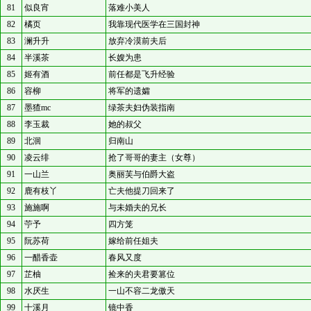
81
似良宵
落难小美人
82
橘页
我靠现代医学在三国封神
83
澜升升
放弃冷漠前夫后
84
半溪茶
长嫂为患
85
姬有酒
前任都是飞升经验
86
容柳
将军的遗孀
87
墨猹mc
绿茶夫妇伪装指南
88
李玉裁
她的叔父
89
北洄
归南山
90
凌云绯
抢了哥哥的妻主（女尊）
91
一山兰
奥丽芙与伯爵大盗
92
鹿有枝丫
亡夫他提刀回来了
93
施施啊
与未婚夫的兄长
94
苧予
四方笼
95
阮苏荷
嫁给前任姐夫
96
一醋香壶
春风又度
97
芷柚
捡来的夫君要篡位
98
水厌生
一山不容二龙傲天
99
十溪月
镜中香