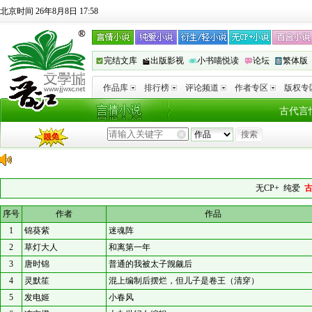
北京时间 26年8月8日 17:58
完结文库
出版影视
小书喵悦读
论坛
繁体版
作品库
排行榜
评论频道
作者专区
版权专
古代言
无CP+
纯爱
序号
作者
作品
1
锦葵紫
迷魂阵
2
草灯大人
和离第一年
3
唐时锦
普通的我被太子觊觎后
4
灵默笙
混上编制后摆烂，但儿子是卷王（清穿）
5
发电姬
小春风