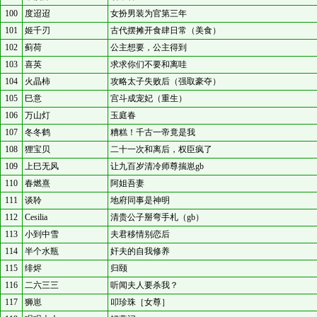
100
度迢迢
女扮男装为官第三年
101
姬千刃
古代摆摊开食肆日常（美食）
102
蓟荷
公主想要，公主得到
103
喜英
求求你们不要和离哇
104
火晶柿
攻略太子失败后（强取豪夺）
105
巳意
宫斗成宠妃（重生）
106
万山灯
玉庭春
107
冬冬鹤
糟糕！千古一帝竟是我
108
狸宝贝
二十一次和离后，权臣疯了
109
上巳无风
让九百岁清冷师尊揣崽gb
110
春燃熹
阿姐吾妻
111
谈聆
地府同事是神明
112
Cesilia
清贵公子掰弯手札（gb）
113
小到中雪
夫君移情别恋后
114
半个水瓶
奸夫的自我修养
115
绯烬
归颐
116
二六三三
听闻夫人要杀我？
117
狮崽
叩珍珠［女尊］