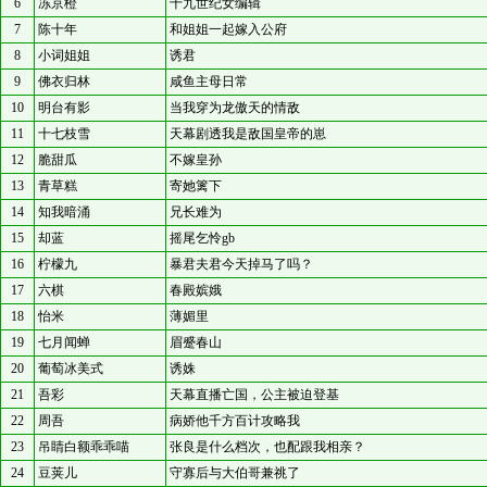
6
冻京橙
十九世纪女编辑
7
陈十年
和姐姐一起嫁入公府
8
小词姐姐
诱君
9
佛衣归林
咸鱼主母日常
10
明台有影
当我穿为龙傲天的情敌
11
十七枝雪
天幕剧透我是敌国皇帝的崽
12
脆甜瓜
不嫁皇孙
13
青草糕
寄她篱下
14
知我暗涌
兄长难为
15
却蓝
摇尾乞怜gb
16
柠檬九
暴君夫君今天掉马了吗？
17
六棋
春殿嫔娥
18
怡米
薄媚里
19
七月闻蝉
眉蹙春山
20
葡萄冰美式
诱姝
21
吾彩
天幕直播亡国，公主被迫登基
22
周吾
病娇他千方百计攻略我
23
吊睛白额乖乖喵
张良是什么档次，也配跟我相亲？
24
豆荚儿
守寡后与大伯哥兼祧了