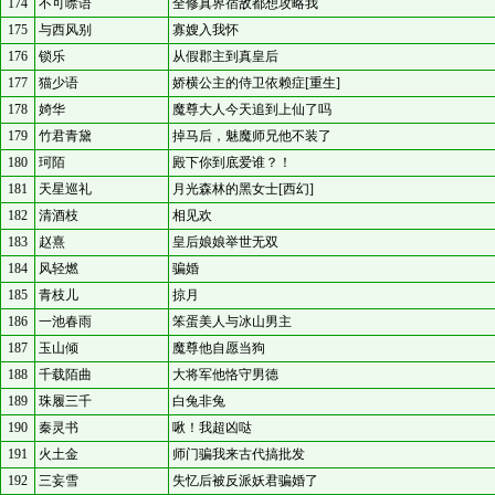
174
不可噤语
全修真界宿敌都想攻略我
175
与西风别
寡嫂入我怀
176
锁乐
从假郡主到真皇后
177
猫少语
娇横公主的侍卫依赖症[重生]
178
婍华
魔尊大人今天追到上仙了吗
179
竹君青黛
掉马后，魅魔师兄他不装了
180
珂陌
殿下你到底爱谁？！
181
天星巡礼
月光森林的黑女士[西幻]
182
清酒枝
相见欢
183
赵熹
皇后娘娘举世无双
184
风轻燃
骗婚
185
青枝儿
掠月
186
一池春雨
笨蛋美人与冰山男主
187
玉山倾
魔尊他自愿当狗
188
千载陌曲
大将军他恪守男德
189
珠履三千
白兔非兔
190
秦灵书
啾！我超凶哒
191
火土金
师门骗我来古代搞批发
192
三妄雪
失忆后被反派妖君骗婚了