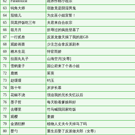
62
Paradoxical
跪养作精小祖宗
63
钝角大师
宿敌竟是阴湿男鬼
64
茄猫儿
为女巫小姐宣誓！
65
茼蒿拌饭吃三年
夫君来自合欢宗
66
筱月月
折辱过的疯批登基了
67
一行贰叁
反派龙傲天揣了我的崽GB
68
观龄画蔷
少主怎会拿反派剧本
69
栖木生花
恃宦而娇
70
拉面丸丸子
山海空月[女尊]
71
雪鹤童子
国公府来了个表小姐
72
鹿燃
茱萸
73
赵缓缓
钓玉
74
陈十年
岁岁长慕
75
花椒不浇
强迫我的兄长失忆以后
76
墨子哲
每天盼着爹娘和好
77
去哪里
竹马喊我回家吃饭
78
观樱
妻嫂
79
金酒狂醉
植物人丈夫今天掉马了吗
80
婴勺
重生后娶了反派做夫郎（女尊）