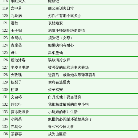
118
眠眠大人
鲤燕记
119
言申昜
颠公主训夫日常
120
九条病
劣性占有那个疯犬gb
121
漫秋
表姑娘安
122
玉子归
炮灰小师妹拒绝走剧情
123
今胡桃
须弥记（女尊）
124
青崖昼
如果疯狗有耐心
125
舟世
温柔堕仙
126
莲池沐客
误欺清冷少师
127
半岁音书绝
被强娶的仙君追妻火葬场
128
火玫瑰
进宫后，咸鱼炮灰靠弹幕宫斗
129
折梨子
侯府在逃通房
130
栩望
娘子福安
131
文自椿
白月光他非要当替身
132
辞欲行
我那极致敏感的自卑小狗
133
蒜冰激凌香
小厨娘的市井生活
134
小阿荼
疯批的必死循环被她杀穿了
135
赤乌令
春和宫今日无事
136
茶容容
成为山匪后