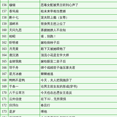
156
穆烟
恶毒女配被男主听到心声了
157
香筠扇
租未来宰相当赘婿
158
酌十七
宠夫郎上瘾（女尊）
159
溪畔禾
替身男主想上位了
160
天问九思
寡嫂她撩人不自知
161
柏昭
雀，别跑！
162
听明者
嫁给病秧子后
163
月亮黄
殿下又被她喂饱了
164
鹿沉酒
顶流小花是玄学大师
165
金财我救
嫁给眼盲二皇子后
166
羽千舟
绑个戏精世子做压寨夫君
167
星月冰糖
卿卿难逃
168
鸭鸭不是鸭
今天，夫人把我抛弃了
169
于条一
论男主前女友的形成(穿书)
170
八千云草方
今天也在怂恿女主造反
171
云外信使
在下AI，无所畏惧
172
归浮白
春且行
173
是岁
缚他