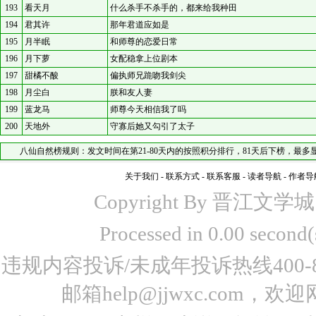
193
看天月
什么杀手不杀手的，都来给我种田
194
君其许
那年君道应如是
195
月半眠
和师尊的恋爱日常
196
月下萝
女配稳拿上位剧本
197
甜橘不酸
偏执师兄跪吻我剑尖
198
月尘白
朕和友人妻
199
蓝龙马
师尊今天相信我了吗
200
天地外
守寡后她又勾引了太子
八仙自然榜规则：发文时间在第21-80天内的按照积分排行，81天后下榜，最多显
关于我们
-
联系方式
-
联系客服
-
读者导航
-
作者导
Copyright By 晋江文学城 www
Processed in 0.00 seco
违规内容投诉/未成年投诉热线400-87
邮箱help@jjwxc.co