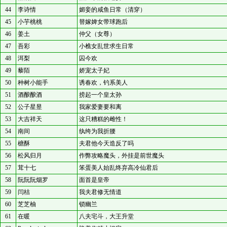
44
李诗情
媚妾的咸鱼日常（清穿）
45
小芋桃桃
替嫁婢女带球跑后
46
姜土
仲父（女尊）
47
吾彩
小樵女乱世求生日常
48
洱梨
囚今欢
49
藜陌
娇宠太子妃
50
种树小能手
诱春欢，钓系美人
51
酒酿酿酒
捞起一个皇太孙
52
公子星昱
我家爱妻要和离
53
大吉祥天
这只糟糕的雌性！
54
南间
纨绔为我折腰
55
榶酥
夫君他今天造反了吗
56
松风归月
作弊攻略魔头，外挂是前世魔头
57
茸十七
笨蛋美人始乱终弃高冷仙君后
58
阮阮阮烟罗
面首是皇帝
59
闫桔
我夫君修无情道
60
芝芝柚
锁幽兰
61
在暖
八夫宅斗，大王升堂