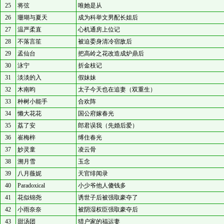
25
将弦
唯她是从
26
珊瑚与夏天
成为科举文男配长姐后
27
温严柔直
心机通房上位记
28
不落言笙
被迫委身清冷宿敌后
29
孟仙台
把高岭之花改造成炉鼎后
30
泳宁
折金枝记
31
淡淡的入
假妹妹
32
木南昀
太子今天也在追妻（双重生）
33
种树小能手
合欢阵
34
懒大花花
国公府嫁春光
35
荔了安
郎君误我（先婚后爱）
36
崔梅梓
缚住春光
37
妙灵童
凌云骨
38
溯月雪
玉念
39
八月薇妮
天官绯闻录
40
Paradoxical
小少爷他人傻钱多
41
花似锦尧
诱世子后被强取豪夺了
42
小雨奈奈
被阴湿权臣强取豪夺后
43
甜汤团
猎户家的福运妻