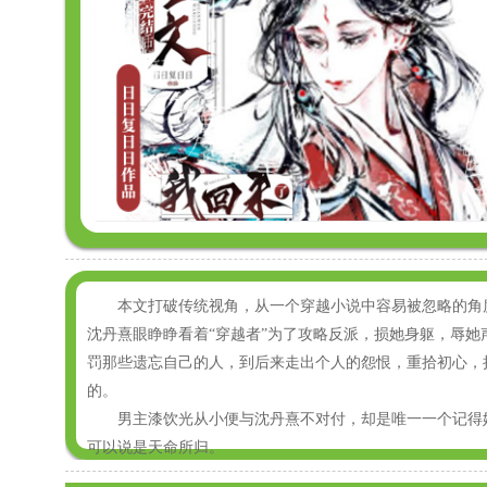
本文打破传统视角，从一个穿越小说中容易被忽略的角度
沈丹熹眼睁睁看着“穿越者”为了攻略反派，损她身躯，辱
罚那些遗忘自己的人，到后来走出个人的怨恨，重拾初心，
的。
男主漆饮光从小便与沈丹熹不对付，却是唯一一个记得她
可以说是天命所归。