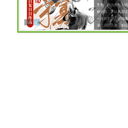
苦刑，因为总有人挡
她前面，所以暮霜过
一点也不苦。 她劫
1
2
满，回归天界，本以
此生再也见不到那人
嘴硬心软的小魔修了