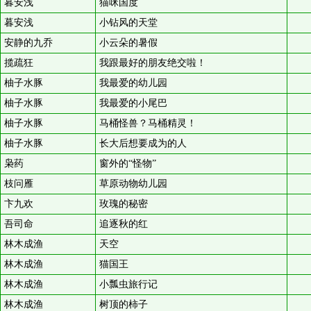
暮安浅
猫咪国度
暮安浅
小钻风的天堂
安静的九乔
小云朵的暑假
揽疏狂
我跟最好的朋友绝交啦！
柚子水豚
我最爱的幼儿园
柚子水豚
我最爱的小尾巴
柚子水豚
马桶怪兽？马桶精灵！
柚子水豚
长大后想要成为的人
枭药
窗外的“怪物”
枝问雁
草原动物幼儿园
卞九欢
玫瑰的秘密
吾司命
追逐秋的红
林木成渔
天空
林木成渔
猫国王
林木成渔
小瓢虫旅行记
林木成渔
树顶的柿子