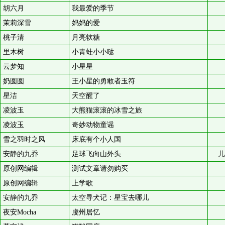
胡六月
我最爱的季节
茉莉深雪
妈妈的爱
桃子清
月亮软糖
里木树
小青蛙小小哒
云梦知
小星星
奶圆圆
王小星的勇敢者玉符
星洁
天空醒了
凌波玉
大熊猫滚滚的冰雪之旅
凌波玉
奇妙动物童谣
雪之羽时之风
床底有个小人国
安静的九乔
足球飞向山外头
儿
原创网编辑
测试文章请勿购买
原创网编辑
上学歌
安静的九乔
太空寻犬记：星宝去哪儿
夜安Mocha
虔州居忆