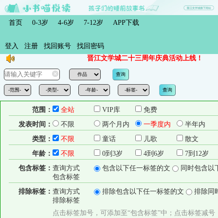
首页
0-3岁
4-6岁
7-12岁
APP下载
登入
注册
找回账号
找回密码
晋江文学城二十三周年庆典活动上线！
范围：
全站
VIP库
免费
发表时间：
不限
两个月内
一季度内
半年内
类型：
不限
童话
儿歌
散文
年龄：
不限
0到3岁
4到6岁
7到12岁
包含标签：
查询方式
包含以下任一标签的文
同时包含以
包含标签
排除标签：
查询方式
排除包含以下任一标签的文
排除同
排除标签
点击标签加号，可添加至“包含标签”中；点击标签减号，