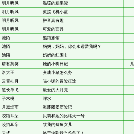
明月听风
温暖的糖果罐
明月听风
救援飞机小蓝
明月听风
拼音真有趣
明月听风
可爱的面具
池陌
熊猫旅馆
池陌
妈妈，妈妈，你会永远爱我吗？
池陌
妈妈的红围巾
请君莫笑
她的小狗日记
儿
洛大王
变成小猪怎么办
云霄桂月
喵小咪的冒险征途
道长单飞
最爱的大月亮
子木桃
踩水
月寂烟雨
海豚团团历险记
咬猫耳朵
贝莉和她的比格犬一号
咬猫耳朵
致我的鲸鱼女儿
云弎
终于轮到我当爸爸了！