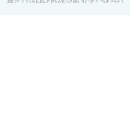
纯属虚构 请勿模仿 版权所有 侵权必究 适度阅读 切勿沉迷 合理安排 享受生活