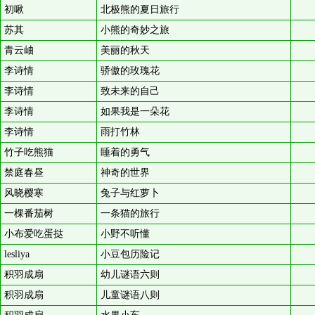
初啾
北极熊的夏日旅行
苏其
小熊的奇妙之旅
青云岫
美丽的秋天
李诗情
骄傲的玫瑰花
李诗情
致未来的自己
李诗情
如果我是一朵花
李诗情
雨打竹林
竹子吃熊猫
睡着的勇气
禁庭春昼
神奇的世界
风晓樱寒
兔子与红萝卜
一棵番茄树
一条猫的旅行
小布爱吃蛋挞
小野不听懂
lesliya
小豆包历险记
积羽成扇
幼儿谜语六则
积羽成扇
儿童谜语八则