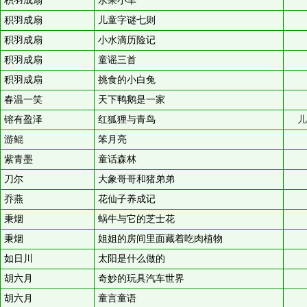
积羽成扇
水果小车
积羽成扇
儿童字谜七则
积羽成扇
小水滴历险记
积羽成扇
童谣三首
积羽成扇
挑食的小白兔
春温一笑
天下鸭鹅是一家
镕有盈泽
红狐狸与青鸟
儿
游鲲
笨月亮
紫青墨
童话森林
刀尔
大象哥哥和猪弟弟
乔燕
花仙子养成记
秉烟
蜗牛与它的芝士花
秉烟
姐姐的房间里面藏着吃肉植物
如日川
太阳是什么做的
胡六月
奇妙的玩具汽车世界
胡六月
童言童语