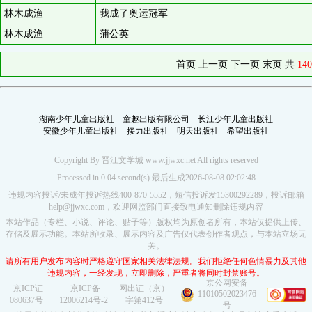
林木成渔
我成了奥运冠军
林木成渔
蒲公英
首页
上一页
下一页
末页
共
140
湖南少年儿童出版社
童趣出版有限公司
长江少年儿童出版社
安徽少年儿童出版社
接力出版社
明天出版社
希望出版社
Copyright By 晋江文学城 www.jjwxc.net All rights reserved
Processed in 0.04 second(s) 最后生成2026-08-08 02:02:48
违规内容投诉/未成年投诉热线400-870-5552，短信投诉发15300292289，投诉邮箱
help@jjwxc.com，欢迎网监部门直接致电通知删除违规内容
本站作品（专栏、小说、评论、贴子等）版权均为原创者所有，本站仅提供上传、
存储及展示功能。本站所收录、展示内容及广告仅代表创作者观点，与本站立场无
关。
请所有用户发布内容时严格遵守国家相关法律法规。我们拒绝任何色情暴力及其他
违规内容，一经发现，立即删除，严重者将同时封禁账号。
京公网安备
京ICP证
京ICP备
网出证（京）
11010502023476
080637号
12006214号-2
字第412号
号