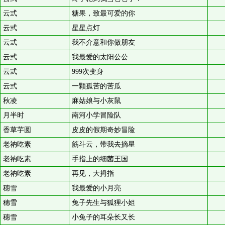
云弎
糖果，致最可爱的你
云弎
星星点灯
云弎
我不介意和你做朋友
云弎
我最爱的太阳公公
云弎
999次变身
云弎
一颗孤苦的苦瓜
秋凌
麻姑娘与小灰鼠
月半时
南河小学冒险队
香草芋圆
皮皮的假期奇妙冒险
老衲吃素
筋斗云，带我去摘星
老衲吃素
手指上的细菌王国
老衲吃素
再见，大拇指
穗雪
我最爱的小月亮
穗雪
兔子先生与狐狸小姐
穗雪
小兔子的耳朵长又长