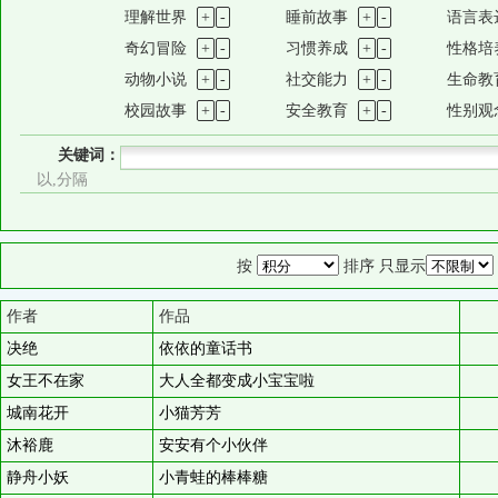
理解世界
+
-
睡前故事
+
-
语言表
奇幻冒险
+
-
习惯养成
+
-
性格培
动物小说
+
-
社交能力
+
-
生命教
校园故事
+
-
安全教育
+
-
性别观
关键词：
以,分隔
按
排序 只显示
作者
作品
决绝
依依的童话书
女王不在家
大人全都变成小宝宝啦
城南花开
小猫芳芳
沐裕鹿
安安有个小伙伴
静舟小妖
小青蛙的棒棒糖