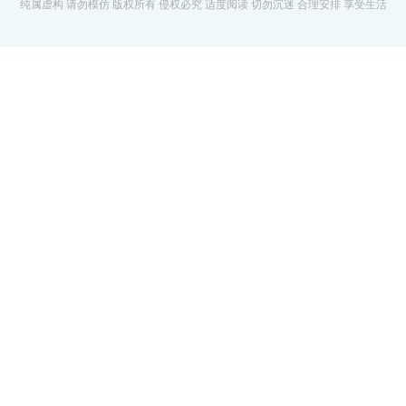
纯属虚构 请勿模仿 版权所有 侵权必究 适度阅读 切勿沉迷 合理安排 享受生活