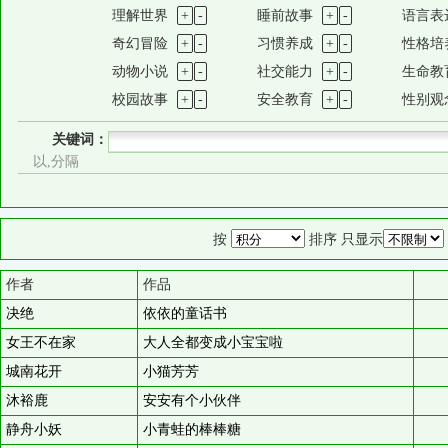
理解世界
+
-
睡前故事
+
-
语言表
奇幻冒险
+
-
习惯养成
+
-
性格培
动物小说
+
-
社交能力
+
-
生命教
校园故事
+
-
安全教育
+
-
性别观
关键词：
以,分隔
按
排序 只显示
作者
作品
决绝
依依的童话书
女王不在家
大人全都变成小宝宝啦
城南花开
小猫芳芳
沐裕鹿
安安有个小伙伴
静舟小妖
小青蛙的棒棒糖