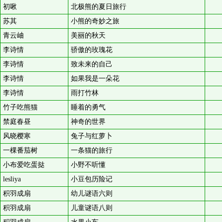
初啾
北极熊的夏日旅行
苏其
小熊的奇妙之旅
青云岫
美丽的秋天
李诗情
骄傲的玫瑰花
李诗情
致未来的自己
李诗情
如果我是一朵花
李诗情
雨打竹林
竹子吃熊猫
睡着的勇气
禁庭春昼
神奇的世界
风晓樱寒
兔子与红萝卜
一棵番茄树
一条猫的旅行
小布爱吃蛋挞
小野不听懂
lesliya
小豆包历险记
积羽成扇
幼儿谜语六则
积羽成扇
儿童谜语八则