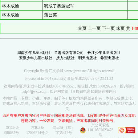
林木成渔
我成了奥运冠军
林木成渔
蒲公英
首页
上一页
下一页
末页
共
140
湖南少年儿童出版社
童趣出版有限公司
长江少年儿童出版社
安徽少年儿童出版社
接力出版社
明天出版社
希望出版社
Copyright By 晋江文学城 www.jjwxc.net All rights reserved
Processed in 0.04 second(s) 最后生成2026-08-07 23:11:33
违规内容投诉/未成年投诉热线400-870-5552，短信投诉发15300292289，投诉邮箱
help@jjwxc.com，欢迎网监部门直接致电通知删除违规内容
本站作品（专栏、小说、评论、贴子等）版权均为原创者所有，本站仅提供上传、
存储及展示功能。本站所收录、展示内容及广告仅代表创作者观点，与本站立场无
关。
请所有用户发布内容时严格遵守国家相关法律法规。我们拒绝任何色情暴力及其他
违规内容，一经发现，立即删除，严重者将同时封禁账号。
京公网安备
京ICP证
京ICP备
网出证（京）
11010502023476
080637号
12006214号-2
字第412号
号