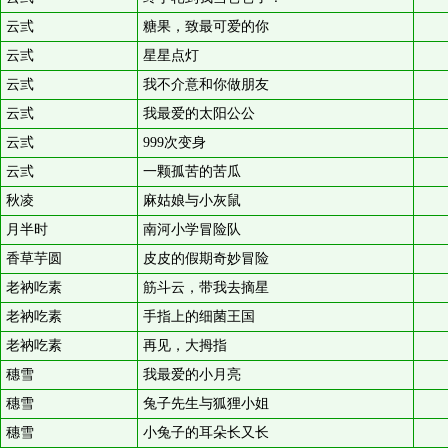
云弎
糖果，致最可爱的你
云弎
星星点灯
云弎
我不介意和你做朋友
云弎
我最爱的太阳公公
云弎
999次变身
云弎
一颗孤苦的苦瓜
秋凌
麻姑娘与小灰鼠
月半时
南河小学冒险队
香草芋圆
皮皮的假期奇妙冒险
老衲吃素
筋斗云，带我去摘星
老衲吃素
手指上的细菌王国
老衲吃素
再见，大拇指
穗雪
我最爱的小月亮
穗雪
兔子先生与狐狸小姐
穗雪
小兔子的耳朵长又长