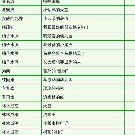
暮安浅
猫咪国度
暮安浅
小钻风的天堂
安静的九乔
小云朵的暑假
揽疏狂
我跟最好的朋友绝交啦！
柚子水豚
我最爱的幼儿园
柚子水豚
我最爱的小尾巴
柚子水豚
马桶怪兽？马桶精灵！
柚子水豚
长大后想要成为的人
枭药
窗外的“怪物”
枝问雁
草原动物幼儿园
卞九欢
玫瑰的秘密
吾司命
追逐秋的红
林木成渔
天空
林木成渔
猫国王
林木成渔
小瓢虫旅行记
林木成渔
树顶的柿子