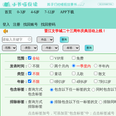
首页
0-3岁
4-6岁
7-12岁
APP下载
登入
注册
找回账号
找回密码
晋江文学城二十三周年庆典活动上线！
范围：
全站
VIP库
免费
发表时间：
不限
两个月内
一季度内
半年内
类型：
不限
童话
儿歌
散文
年龄：
不限
0到3岁
4到6岁
7到12岁
包含标签：
查询方式
包含以下任一标签的文
同时包含以
包含标签
排除标签：
查询方式
排除包含以下任一标签的文
排除同
排除标签
点击标签加号，可添加至“包含标签”中；点击标签减号，