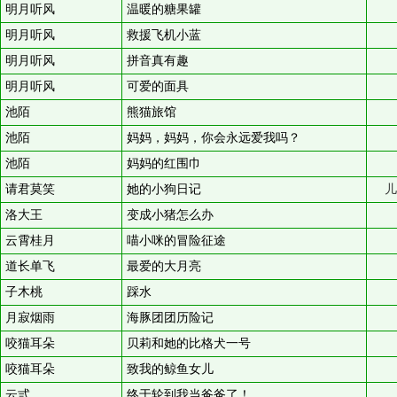
明月听风
温暖的糖果罐
明月听风
救援飞机小蓝
明月听风
拼音真有趣
明月听风
可爱的面具
池陌
熊猫旅馆
池陌
妈妈，妈妈，你会永远爱我吗？
池陌
妈妈的红围巾
请君莫笑
她的小狗日记
儿
洛大王
变成小猪怎么办
云霄桂月
喵小咪的冒险征途
道长单飞
最爱的大月亮
子木桃
踩水
月寂烟雨
海豚团团历险记
咬猫耳朵
贝莉和她的比格犬一号
咬猫耳朵
致我的鲸鱼女儿
云弎
终于轮到我当爸爸了！