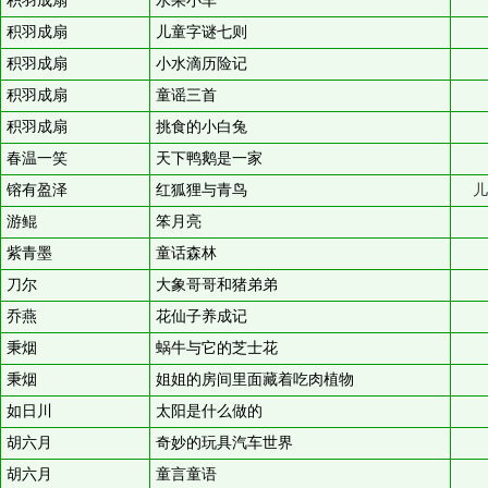
积羽成扇
水果小车
积羽成扇
儿童字谜七则
积羽成扇
小水滴历险记
积羽成扇
童谣三首
积羽成扇
挑食的小白兔
春温一笑
天下鸭鹅是一家
镕有盈泽
红狐狸与青鸟
儿
游鲲
笨月亮
紫青墨
童话森林
刀尔
大象哥哥和猪弟弟
乔燕
花仙子养成记
秉烟
蜗牛与它的芝士花
秉烟
姐姐的房间里面藏着吃肉植物
如日川
太阳是什么做的
胡六月
奇妙的玩具汽车世界
胡六月
童言童语