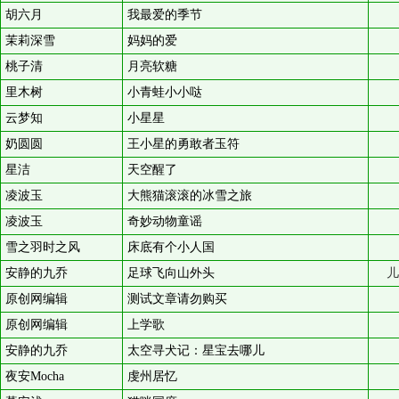
胡六月
我最爱的季节
茉莉深雪
妈妈的爱
桃子清
月亮软糖
里木树
小青蛙小小哒
云梦知
小星星
奶圆圆
王小星的勇敢者玉符
星洁
天空醒了
凌波玉
大熊猫滚滚的冰雪之旅
凌波玉
奇妙动物童谣
雪之羽时之风
床底有个小人国
安静的九乔
足球飞向山外头
儿
原创网编辑
测试文章请勿购买
原创网编辑
上学歌
安静的九乔
太空寻犬记：星宝去哪儿
夜安Mocha
虔州居忆