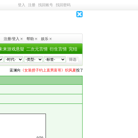
登入
注册
找回账号
找回密码
注册/登入
帮助
娱乐
未来游戏悬疑
二次元言情
衍生言情
完结
蓝澜
向
《女装捞子钓上直男富哥》织风夏
投了
2个深水鱼雷
杳zz
向
《默读》pries
0
/
50