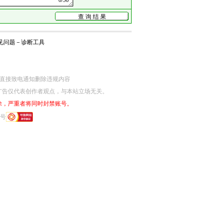
见问题
－
诊断工具
网监部门直接致电通知删除违规内容
广告仅代表创作者观点，与本站立场无关。
除，严重者将同时封禁账号。
6号