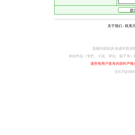
关于我们
-
联系
违规内容投诉/未成年投诉热线4
本站作品（专栏、小说、评论、贴子等）
请所有用户发布内容时严格
京ICP证080