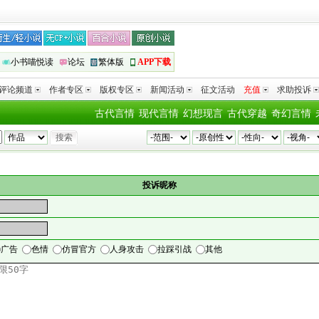
小书喵悦读
论坛
繁体版
APP下载
评论频道
作者专区
版权专区
新闻活动
征文活动
充值
求助投诉
古代言情
现代言情
幻想现言
古代穿越
奇幻言情
投诉昵称
广告
色情
仿冒官方
人身攻击
拉踩引战
其他