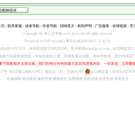
方式
-
联系客服
-
读者导航
-
作者导航
-
招纳贤才
-
权利声明
-
广告服务
-
友情链接
-
常
Copyright By 晋江文学城 www.jjwxc.net All rights reserved
Processed in 0.00 second(s) 最后生成2026-08-07 21:42:54
00-870-5552，短信投诉发15300292289，投诉邮箱help@jjwxc.com，欢迎
版权均为原创者所有，本站仅提供上传、存储及展示功能。本站所收录、展示内容及
遵守国家相关法律法规。我们拒绝任何色情暴力及其他违规内容，一经发现，立即删
637号
京ICP备12006214号-2
网出证（京）字第412号
京公网安备 1101050202347
纯属虚构 请勿模仿 版权所有 侵权必究 适度阅读 切勿沉迷 合理安排 享受生活