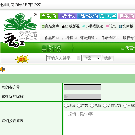
北京时间 26年8月7日 2:27
完结文库
出版影视
小书喵悦读
论坛
繁体版
作品库
排行榜
评论频道
作者专区
版权专
古代言
您的客户号
被投诉的昵称
涉政
广告
色情
仿冒官方
人身
详细投诉原因