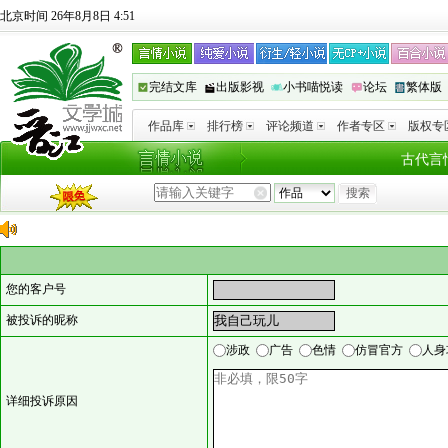
北京时间 26年8月8日 4:51
完结文库
出版影视
小书喵悦读
论坛
繁体版
作品库
排行榜
评论频道
作者专区
版权专
古代言
您的客户号
被投诉的昵称
涉政
广告
色情
仿冒官方
人身
详细投诉原因