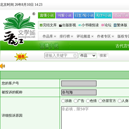
北京时间 26年8月10日 14:23
完结文库
出版影视
小书喵悦读
论坛
繁体版
作品库
排行榜
评论频道
作者专区
版权专
古代言
您的客户号
被投诉的昵称
涉政
广告
色情
仿冒官方
人身
详细投诉原因