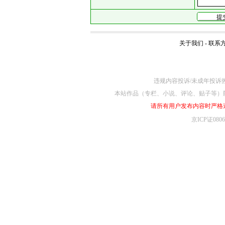
关于我们
-
联系
违规内容投诉/未成年投诉热线4
本站作品（专栏、小说、评论、贴子等）
请所有用户发布内容时严格
京ICP证080