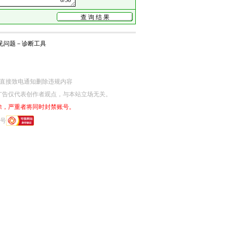
见问题
－
诊断工具
网监部门直接致电通知删除违规内容
广告仅代表创作者观点，与本站立场无关。
除，严重者将同时封禁账号。
6号