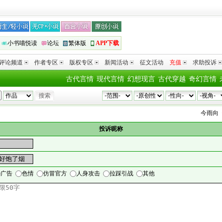
小书喵悦读
论坛
繁体版
APP下载
评论频道
作者专区
版权专区
新闻活动
征文活动
充值
求助投诉
古代言情
现代言情
幻想现言
古代穿越
奇幻言情
今雨
向
《
投诉昵称
广告
色情
仿冒官方
人身攻击
拉踩引战
其他