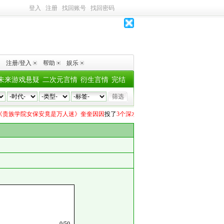
登入
注册
找回账号
找回密码
注册/登入
帮助
娱乐
未来游戏悬疑
二次元言情
衍生言情
完结
贵族学院女保安竟是万人迷》奎奎因因
投了
3个深水鱼雷
程素素素素素
向
《慕吟羞今
0
/
50