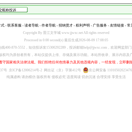
方式
-
联系客服
-
读者导航
-
作者导航
-
招纳贤才
-
权利声明
-
广告服务
-
友情链接
-
常
Copyright By 晋江文学城 www.jjwxc.net All rights reserved
Processed in 0.00 second(s) 最后生成2026-08-09 17:08:05
00-870-5552，短信投诉发15300292289，投诉邮箱help@jjwxc.com，欢迎
版权均为原创者所有，本站仅提供上传、存储及展示功能。本站所收录、展示内容及
遵守国家相关法律法规。我们拒绝任何色情暴力及其他违规内容，一经发现，立即删
637号
京ICP备12006214号-2
网出证（京）字第412号
京公网安备 1101050202347
纯属虚构 请勿模仿 版权所有 侵权必究 适度阅读 切勿沉迷 合理安排 享受生活