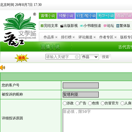
北京时间 26年8月7日 17:30
完结文库
出版影视
小书喵悦读
论坛
繁体版
作品库
排行榜
评论频道
作者专区
版权专
古代言
您的客户号
被投诉的昵称
涉政
广告
色情
仿冒官方
人身
详细投诉原因