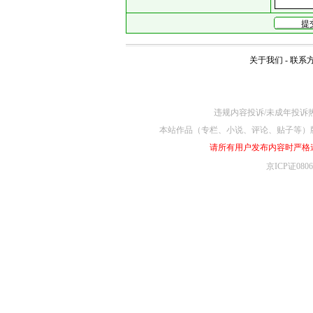
关于我们
-
联系
违规内容投诉/未成年投诉热线4
本站作品（专栏、小说、评论、贴子等）
请所有用户发布内容时严格
京ICP证080