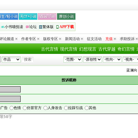
小书喵悦读
论坛
繁体版
APP下载
评论频道
作者专区
版权专区
新闻活动
征文活动
充值
求助投诉
古代言情
现代言情
幻想现言
古代穿越
奇幻言情
蓝澜
向
投诉昵称
广告
色情
仿冒官方
人身攻击
拉踩引战
其他