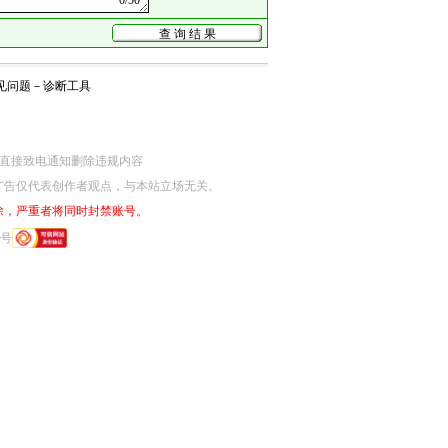
见问题
－
诊断工具
网监部门直接致电通知删除违规内容
广告仅代表创作者观点，与本站立场无关。
除，严重者将同时封禁账号。
6号