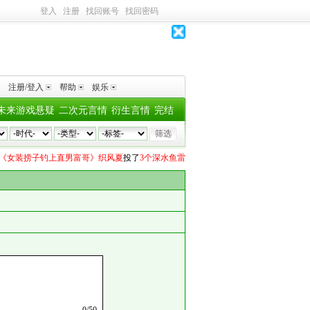
登入
注册
找回账号
找回密码
注册/登入
帮助
娱乐
未来游戏悬疑
二次元言情
衍生言情
完结
《女装捞子钓上直男富哥》织风夏
投了
3个深水鱼雷
Vivirus
向
《残次品》priest
投了
1
0
/
50