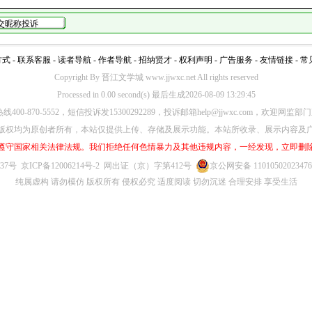
方式
-
联系客服
-
读者导航
-
作者导航
-
招纳贤才
-
权利声明
-
广告服务
-
友情链接
-
常
Copyright By 晋江文学城 www.jjwxc.net All rights reserved
Processed in 0.00 second(s) 最后生成2026-08-09 13:29:45
00-870-5552，短信投诉发15300292289，投诉邮箱help@jjwxc.com，欢迎
版权均为原创者所有，本站仅提供上传、存储及展示功能。本站所收录、展示内容及
遵守国家相关法律法规。我们拒绝任何色情暴力及其他违规内容，一经发现，立即删
637号
京ICP备12006214号-2
网出证（京）字第412号
京公网安备 1101050202347
纯属虚构 请勿模仿 版权所有 侵权必究 适度阅读 切勿沉迷 合理安排 享受生活